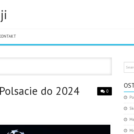
ji
KONTAKT
OST
Polsacie do 2024
0
Po
Sk
Me
Mi