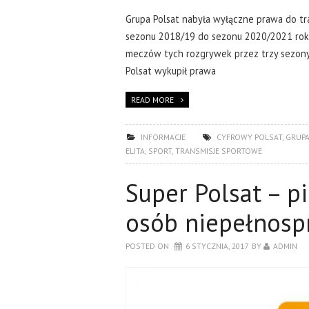
Grupa Polsat nabyła wyłączne prawa do tran
sezonu 2018/19 do sezonu 2020/2021 roku
meczów tych rozgrywek przez trzy sezony 
Polsat wykupił prawa
READ MORE
INFORMACJE
CYFROWY POLSAT
,
GRUPA
ELITA
,
SPORT
,
TRANSMISJE SPORTOWE
Super Polsat – p
osób niepełnos
POSTED ON
6 STYCZNIA, 2017
BY
ADMIN