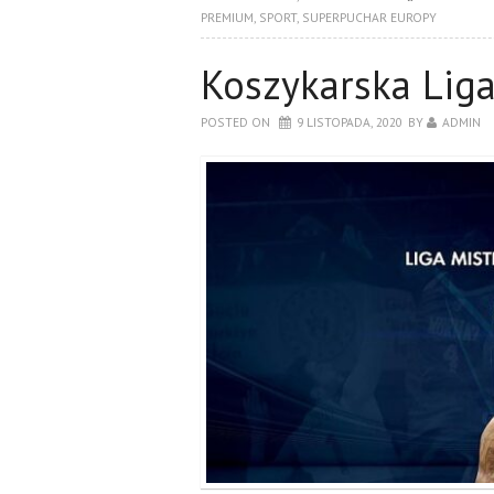
PREMIUM
,
SPORT
,
SUPERPUCHAR EUROPY
Koszykarska Lig
POSTED ON
9 LISTOPADA, 2020
BY
ADMIN