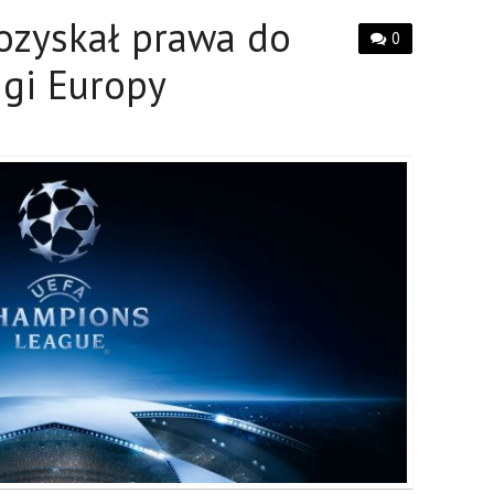
ozyskał prawa do
0
igi Europy