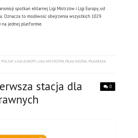
smisji spotkań elitarnej Ligi Mistrzów i Ligi Europy, od
. Oznacza to możliwość obejrzenia wszystkich 1029
na jednej platformie.
 POLSAT
,
LIGA EUROPY
,
LIGA MISTRZÓW
,
PIŁKA NOŻNA
,
PIŁKARSKA
ierwsza stacja dla
0
prawnych