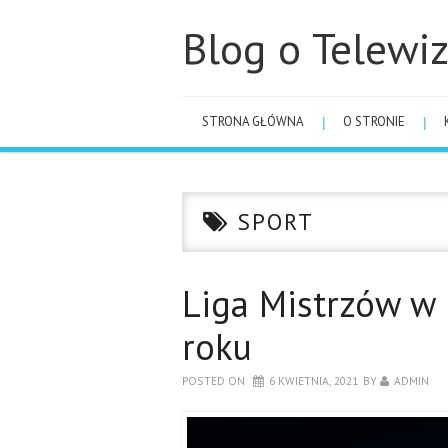
Blog o Telewiz
STRONA GŁÓWNA
O STRONIE
SPORT
Liga Mistrzów w 
roku
POSTED ON
6 KWIETNIA, 2021
BY
ADMIN