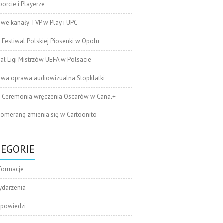
orcie i Playerze
we kanały TVP w Play i UPC
. Festiwal Polskiej Piosenki w Opolu
nał Ligi Mistrzów UEFA w Polsacie
wa oprawa audiowizualna Stopklatki
. Ceremonia wręczenia Oscarów w Canal+
omerang zmienia się w Cartoonito
TEGORIE
formacje
ydarzenia
apowiedzi