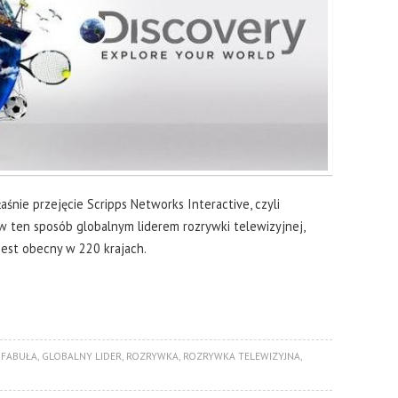
śnie przejęcie Scripps Networks Interactive, czyli
ę w ten sposób globalnym liderem rozrywki telewizyjnej,
jest obecny w 220 krajach.
,
FABUŁA
,
GLOBALNY LIDER
,
ROZRYWKA
,
ROZRYWKA TELEWIZYJNA
,