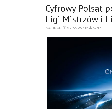
Cyfrowy Polsat p
Ligi Mistrzów i L
POSTED ON
6 LIPCA, 2017
BY
ADMIN