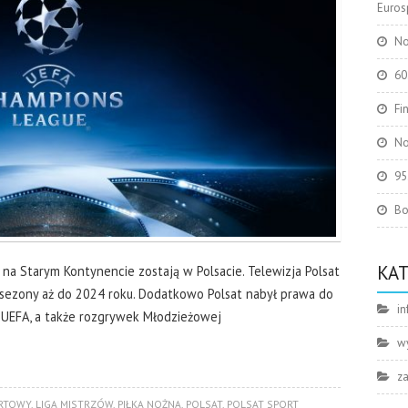
Eurosp
No
60
Fi
No
95
Bo
KA
na Starym Kontynencie zostają w Polsacie. Telewizja Polsat
e sezony aż do 2024 roku. Dodatkowo Polsat nabył prawa do
in
UEFA, a także rozgrywek Młodzieżowej
w
z
RTOWY
,
LIGA MISTRZÓW
,
PIŁKA NOŻNA
,
POLSAT
,
POLSAT SPORT