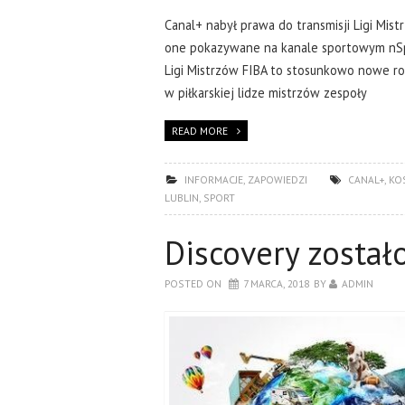
Canal+ nabył prawa do transmisji Ligi Mis
one pokazywane na kanale sportowym nS
Ligi Mistrzów FIBA to stosunkowo nowe ro
w piłkarskiej lidze mistrzów zespoły
READ MORE
INFORMACJE
,
ZAPOWIEDZI
CANAL+
,
KO
LUBLIN
,
SPORT
Discovery został
POSTED ON
7 MARCA, 2018
BY
ADMIN