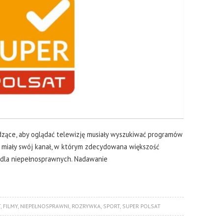
idzące, aby oglądać telewizję musiały wyszukiwać programów
ą miały swój kanał, w którym zdecydowana większość
 dla niepełnosprawnych. Nadawanie
T
,
FILMY
,
NIEPEŁNOSPRAWNI
,
ROZRYWKA
,
SPORT
,
SUPER POLSAT