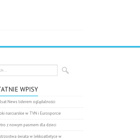
ATNIE WPISY
lsat News liderem oglądalności
oki narciarskie w TVN i Eurosporcie
tro z nowym pasmem dla dzieci
strzostwa świata w lekkoatletyce w