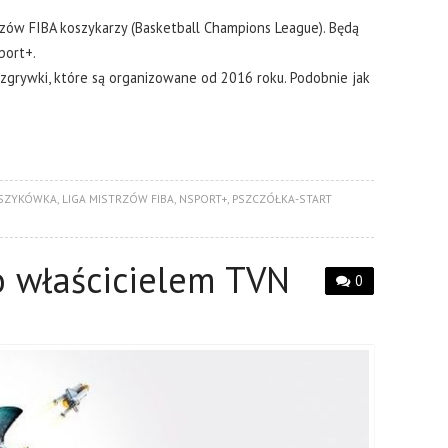
trzów FIBA koszykarzy (Basketball Champions League). Będą
port+.
zgrywki, które są organizowane od 2016 roku. Podobnie jak
SZYKÓWKA
,
LIGA MISTRZÓW FIBA
,
NSPORT+
,
PSZCZÓŁKA-START
o właścicielem TVN
0