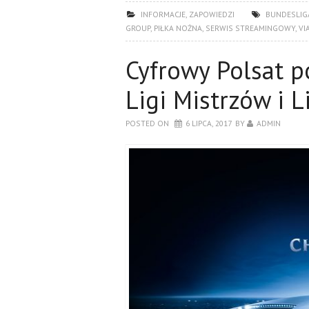
INFORMACJE
,
ZAPOWIEDZI
BUNDESLIG
GROUP
,
PIŁKA NOŻNA
,
SERWIS STREAMINGOWY
,
VI
Cyfrowy Polsat p
Ligi Mistrzów i L
POSTED ON
6 LIPCA, 2017
BY
ADMIN