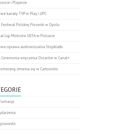
orcie i Playerze
we kanały TVP w Play i UPC
. Festiwal Polskiej Piosenki w Opolu
nał Ligi Mistrzów UEFA w Polsacie
wa oprawa audiowizualna Stopklatki
. Ceremonia wręczenia Oscarów w Canal+
omerang zmienia się w Cartoonito
TEGORIE
formacje
ydarzenia
apowiedzi