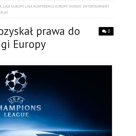
A
,
LIGA EUROPY
,
LIGA KONFERENCJI EUROPY
,
NORDIC ENTERTAINMENT
APLAY
ozyskał prawa do
0
igi Europy