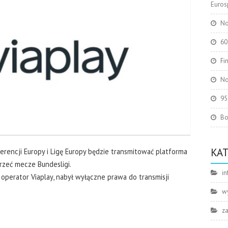
Eurosp
No
60
Fi
No
95
Bo
KA
ferencji Europy i Ligę Europy będzie transmitować platforma
jrzeć mecze Bundesligi.
in
operator Viaplay, nabył wyłączne prawa do transmisji
w
z