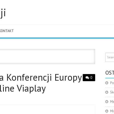
ji
KONTAKT
OST
ga Konferencji Europy
0
Po
line Viaplay
Sk
Me
Mi