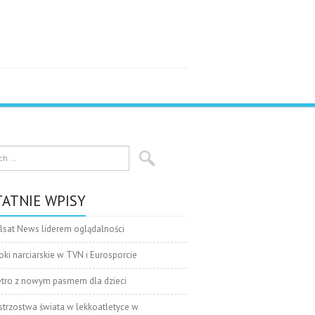
ATNIE WPISY
lsat News liderem oglądalności
oki narciarskie w TVN i Eurosporcie
tro z nowym pasmem dla dzieci
strzostwa świata w lekkoatletyce w