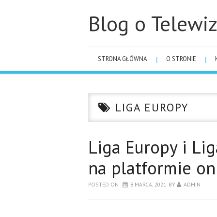
Blog o Telewiz
STRONA GŁÓWNA
O STRONIE
LIGA EUROPY
Liga Europy i Li
na platformie on
POSTED ON
8 MARCA, 2021
BY
ADMIN