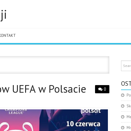
ji
KONTAKT
OST
zów UEFA w Polsacie
0
Po
Sk
Me
Mi