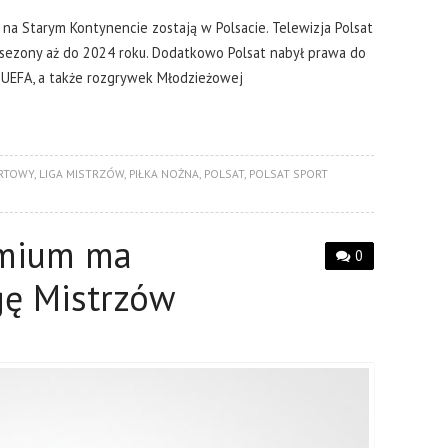
na Starym Kontynencie zostają w Polsacie. Telewizja Polsat
e sezony aż do 2024 roku. Dodatkowo Polsat nabył prawa do
UEFA, a także rozgrywek Młodzieżowej
RTOWY
,
LIGA MISTRZÓW
,
PIŁKA NOŻNA
,
POLSAT
,
POLSAT SPORT
emium ma
0
gę Mistrzów