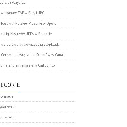
orcie i Playerze
we kanały TVP w Play i UPC
. Festiwal Polskiej Piosenki w Opolu
nał Ligi Mistrzów UEFA w Polsacie
wa oprawa audiowizualna Stopklatki
. Ceremonia wręczenia Oscarów w Canal+
omerang zmienia się w Cartoonito
TEGORIE
formacje
ydarzenia
apowiedzi