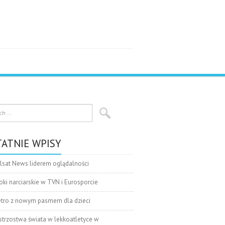
ATNIE WPISY
lsat News liderem oglądalności
oki narciarskie w TVN i Eurosporcie
tro z nowym pasmem dla dzieci
strzostwa świata w lekkoatletyce w