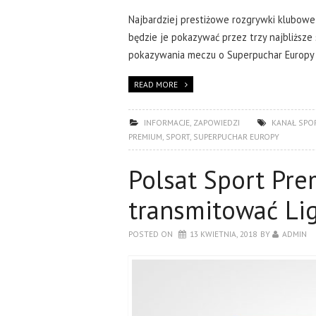
Najbardziej prestiżowe rozgrywki klubowe 
będzie je pokazywać przez trzy najbliższ
pokazywania meczu o Superpuchar Europy 
READ MORE
INFORMACJE
,
ZAPOWIEDZI
KANAŁ SPO
PREMIUM
,
SPORT
,
SUPERPUCHAR EUROPY
Polsat Sport Pr
transmitować Li
POSTED ON
13 KWIETNIA, 2018
BY
ADMIN