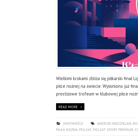
Wielkimi krokami zbliża się piłkarski finał
piłce nożnej na świecie. Wyłoniono już fin
prestiżowe trofeum w klubowej piłce nożn
READ MORE
ZAPOWIEDZI
ANDRZEJ NIEDZIELAN
,
BO
PIŁKA NOŻNA
,
POLSAT
,
POLSAT SPORT PREMIUM
,
S