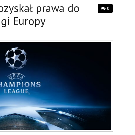
ozyskał prawa do
0
igi Europy