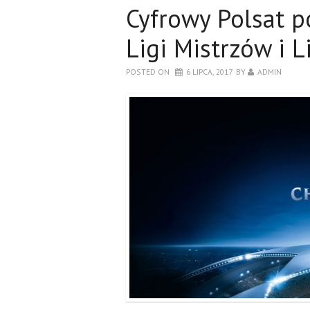
Cyfrowy Polsat p
Ligi Mistrzów i L
POSTED ON
6 LIPCA, 2017
BY
ADMIN