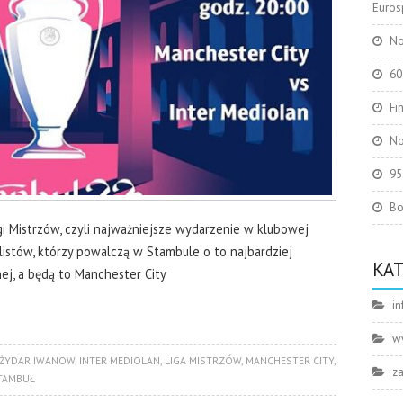
Eurosp
No
60
Fi
No
95
Bo
 Ligi Mistrzów, czyli najważniejsze wydarzenie w klubowej
alistów, którzy powalczą w Stambule o to najbardziej
KA
ej, a będą to Manchester City
in
w
ŻYDAR IWANOW
,
INTER MEDIOLAN
,
LIGA MISTRZÓW
,
MANCHESTER CITY
,
z
TAMBUŁ