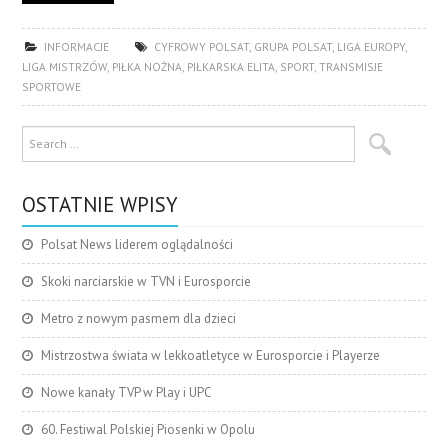
INFORMACJE
CYFROWY POLSAT
,
GRUPA POLSAT
,
LIGA EUROPY
,
LIGA MISTRZÓW
,
PIŁKA NOŻNA
,
PIŁKARSKA ELITA
,
SPORT
,
TRANSMISJE
SPORTOWE
OSTATNIE WPISY
Polsat News liderem oglądalności
Skoki narciarskie w TVN i Eurosporcie
Metro z nowym pasmem dla dzieci
Mistrzostwa świata w lekkoatletyce w Eurosporcie i Playerze
Nowe kanały TVP w Play i UPC
60. Festiwal Polskiej Piosenki w Opolu