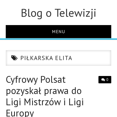
Blog o Telewizji
MENU
STRONA GŁÓWNA
PIŁKARSKA ELITA
O STRONIE
KONTAKT
Cyfrowy Polsat
0
pozyskał prawa do
Ligi Mistrzów i Ligi
Europy