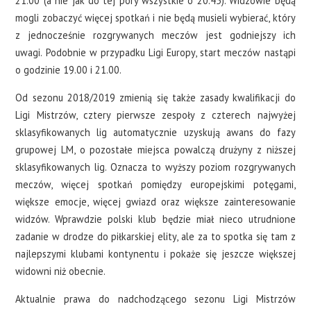
21.00 (a nie jak do tej pory wszystkie o 20.45). Widzowie będą
mogli zobaczyć więcej spotkań i nie będą musieli wybierać, który
z jednocześnie rozgrywanych meczów jest godniejszy ich
uwagi. Podobnie w przypadku Ligi Europy, start meczów nastąpi
o godzinie 19.00 i 21.00.
Od sezonu 2018/2019 zmienią się także zasady kwalifikacji do
Ligi Mistrzów, cztery pierwsze zespoły z czterech najwyżej
sklasyfikowanych lig automatycznie uzyskują awans do fazy
grupowej LM, o pozostałe miejsca powalczą drużyny z niższej
sklasyfikowanych lig. Oznacza to wyższy poziom rozgrywanych
meczów, więcej spotkań pomiędzy europejskimi potęgami,
większe emocje, więcej gwiazd oraz większe zainteresowanie
widzów. Wprawdzie polski klub będzie miał nieco utrudnione
zadanie w drodze do piłkarskiej elity, ale za to spotka się tam z
najlepszymi klubami kontynentu i pokaże się jeszcze większej
widowni niż obecnie.
Aktualnie prawa do nadchodzącego sezonu Ligi Mistrzów