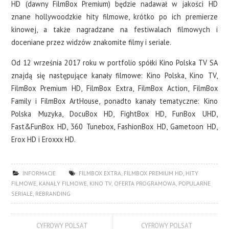
HD (dawny FilmBox Premium) będzie nadawał w jakości HD
znane hollywoodzkie hity filmowe, krótko po ich premierze
kinowej, a także nagradzane na festiwalach filmowych i
doceniane przez widzów znakomite filmy i seriale.
Od 12 września 2017 roku w portfolio spółki Kino Polska TV SA
znajdą się następujące kanały filmowe: Kino Polska, Kino TV,
FilmBox Premium HD, FilmBox Extra, FilmBox Action, FilmBox
Family i FilmBox ArtHouse, ponadto kanały tematyczne: Kino
Polska Muzyka, DocuBox HD, FightBox HD, FunBox UHD,
Fast&FunBox HD, 360 Tunebox, FashionBox HD, Gametoon HD,
Erox HD i Eroxxx HD.
INFORMACJE
FILMBOX EXTRA
,
FILMBOX PREMIUM HD
,
HITY
FILMOWE
,
KANAŁY FILMOWE
,
KINO TV
,
OFERTA PROGRAMOWA
,
POPULARNE
SERIALE
,
REBRANDING
CYFROWY POLSAT
CYFROWY POLSAT