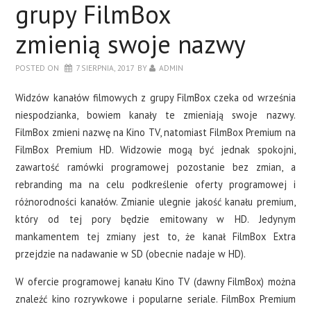
grupy FilmBox
zmienią swoje nazwy
POSTED ON
7 SIERPNIA, 2017
BY
ADMIN
Widzów kanałów filmowych z grupy FilmBox czeka od września
niespodzianka, bowiem kanały te zmieniają swoje nazwy.
FilmBox zmieni nazwę na Kino TV, natomiast FilmBox Premium na
FilmBox Premium HD. Widzowie mogą być jednak spokojni,
zawartość ramówki programowej pozostanie bez zmian, a
rebranding ma na celu podkreślenie oferty programowej i
różnorodności kanałów. Zmianie ulegnie jakość kanału premium,
który od tej pory będzie emitowany w HD. Jedynym
mankamentem tej zmiany jest to, że kanał FilmBox Extra
przejdzie na nadawanie w SD (obecnie nadaje w HD).
W ofercie programowej kanału Kino TV (dawny FilmBox) można
znaleźć kino rozrywkowe i popularne seriale. FilmBox Premium