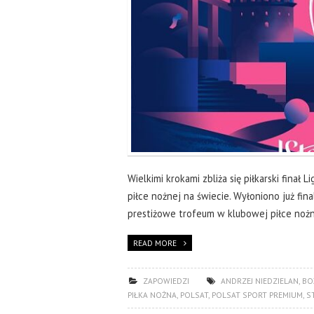
Wielkimi krokami zbliża się piłkarski finał
piłce nożnej na świecie. Wyłoniono już fin
prestiżowe trofeum w klubowej piłce nożn
READ MORE
ZAPOWIEDZI
ANDRZEJ NIEDZIELAN
,
BO
PIŁKA NOŻNA
,
POLSAT
,
POLSAT SPORT PREMIUM
,
S