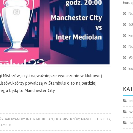
Eurosp
No
60
Fi
No
95
Bo
 Ligi Mistrzów, czyli najważniejsze wydarzenie w klubowej
alistów, którzy powalczą w Stambule o to najbardziej
KA
ej, a będą to Manchester City
in
w
ŻYDAR IWANOW
,
INTER MEDIOLAN
,
LIGA MISTRZÓW
,
MANCHESTER CITY
,
z
TAMBUŁ