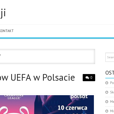
ji
KONTAKT
W
OST
zów UEFA w Polsacie
0
Po
Sk
Me
Mi