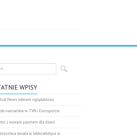
ATNIE WPISY
lsat News liderem oglądalności
oki narciarskie w TVN i Eurosporcie
tro z nowym pasmem dla dzieci
strzostwa świata w lekkoatletyce w