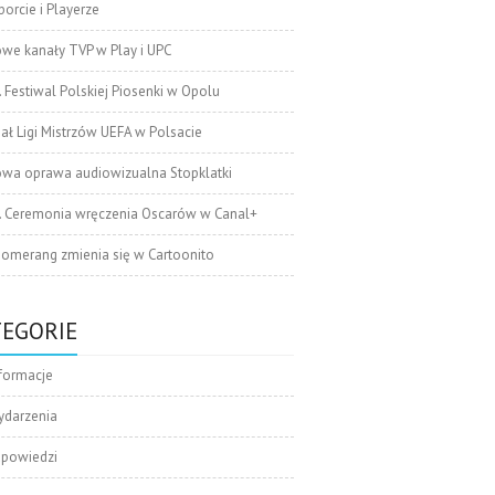
orcie i Playerze
we kanały TVP w Play i UPC
. Festiwal Polskiej Piosenki w Opolu
nał Ligi Mistrzów UEFA w Polsacie
wa oprawa audiowizualna Stopklatki
. Ceremonia wręczenia Oscarów w Canal+
omerang zmienia się w Cartoonito
TEGORIE
formacje
ydarzenia
apowiedzi