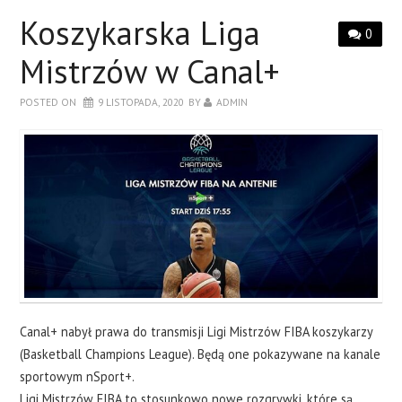
Koszykarska Liga
0
Mistrzów w Canal+
POSTED ON
9 LISTOPADA, 2020
BY
ADMIN
Canal+ nabył prawa do transmisji Ligi Mistrzów FIBA koszykarzy
(Basketball Champions League). Będą one pokazywane na kanale
sportowym nSport+.
Ligi Mistrzów FIBA to stosunkowo nowe rozgrywki, które są