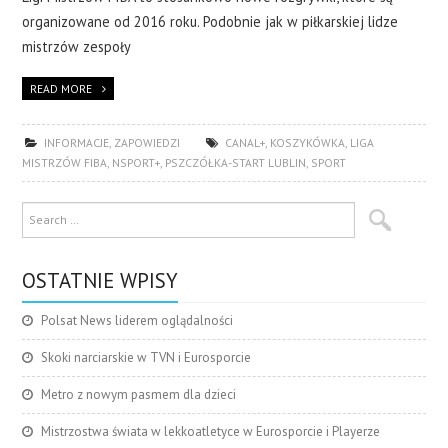
organizowane od 2016 roku. Podobnie jak w piłkarskiej lidze
mistrzów zespoły
READ MORE
INFORMACJE
,
ZAPOWIEDZI
CANAL+
,
KOSZYKÓWKA
,
LIGA
MISTRZÓW FIBA
,
NSPORT+
,
PSZCZÓŁKA-START LUBLIN
,
SPORT
OSTATNIE WPISY
Polsat News liderem oglądalności
Skoki narciarskie w TVN i Eurosporcie
Metro z nowym pasmem dla dzieci
Mistrzostwa świata w lekkoatletyce w Eurosporcie i Playerze