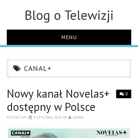
Blog o Telewizji
MENU
STRONA GŁÓWNA
CANAL+
O STRONIE
KONTAKT
Nowy kanał Novelas+
0
dostępny w Polsce
POSTED ON
9 STYCZNIA, 2021
BY
ADMIN