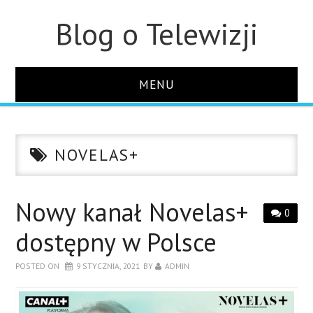
Blog o Telewizji
MENU
STRONA GŁÓWNA
NOVELAS+
O STRONIE
KONTAKT
Nowy kanał Novelas+
0
dostępny w Polsce
POSTED ON
9 STYCZNIA, 2021
BY
ADMIN