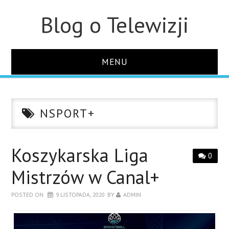
Blog o Telewizji
MENU
STRONA GŁÓWNA
NSPORT+
O STRONIE
KONTAKT
Koszykarska Liga
0
Mistrzów w Canal+
POSTED ON
9 LISTOPADA, 2020
BY
ADMIN