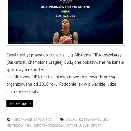
Canal+ nabył prawa do transmisji Ligi Mistrzów FIBA koszykarzy
(Basketball Champions League). Będą one pokazywane na kanale
sportowym nSport+.
Ligi Mistrzów FIBA to stosunkowo nowe rozgrywki, które są
organizowane od 2016 roku. Podobnie jak w piłkarskiej lidze
mistrzów zespoły
READ MORE
INFORMACJE
,
ZAPOWIEDZI
CANAL+
,
KOSZYKÓWKA
,
LIGA
MISTRZÓW FIBA
,
NSPORT+
,
PSZCZÓŁKA-START LUBLIN
,
SPORT