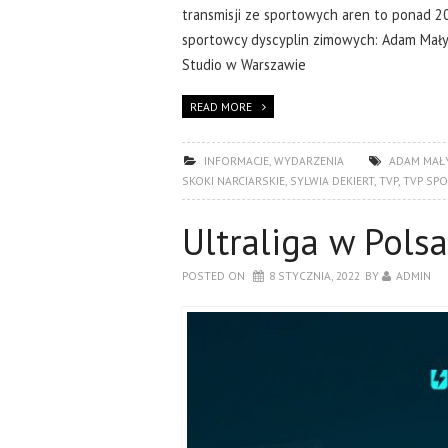
transmisji ze sportowych aren to ponad 20
sportowcy dyscyplin zimowych: Adam Małys
Studio w Warszawie
READ MORE
INFORMACJE
,
WYDARZENIA
ADAM MAŁ
SKOKI NARCIARSKIE
,
SYLWIA DEKIERT
,
TVP
,
TVP SPO
Ultraliga w Pols
POSTED ON
8 STYCZNIA, 2022
BY
ADMIN