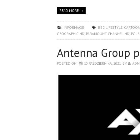
READ MORE
INFORMACJE
BBC LIFESTYLE
,
CARTOON
GEOGRAPHIC HD
,
PARAMOUNT CHANNEL HD
,
POLS
Antenna Group p
POSTED ON
10 PAŹDZIERNIKA, 2021
BY
ADM