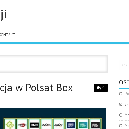
ji
KONTAKT
OST
ja w Polsat Box
0
Po
Sk
Me
Mi