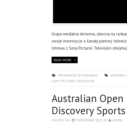
Grupa medialna Antenna, obecna na rynkach
swoje inwestycje o kanały płatnej telewiz
Umowa z Sony Pictures Television obejmuje
READ MORE
INFORMACJE
,
WYDARZENIA
ANTENNA 
SONY PICTURES TELEVISION
Australian Open 
Discovery Sports
POSTED ON
9 WRZEŚNIA, 2021
BY
ADMIN