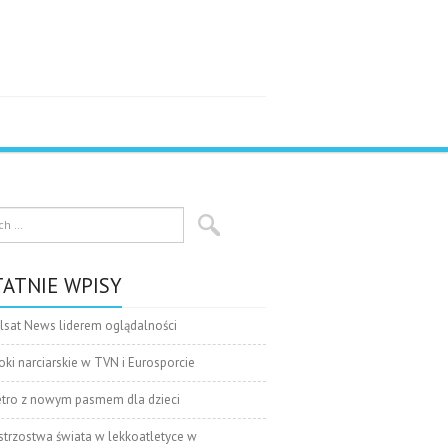
ATNIE WPISY
lsat News liderem oglądalności
oki narciarskie w TVN i Eurosporcie
tro z nowym pasmem dla dzieci
strzostwa świata w lekkoatletyce w