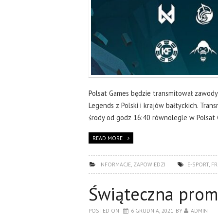
Polsat Games będzie transmitował zawody 
Legends z Polski i krajów bałtyckich. Tra
środy od godz 16:40 równolegle w Polsat 
READ MORE
INFORMACJE
,
ZAPOWIEDZI
E-SPORT
,
FR
Świąteczna prom
POSTED ON
6 GRUDNIA, 2021
BY
ADMIN