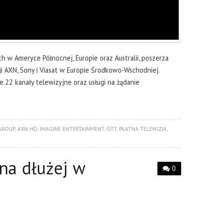
 w Ameryce Północnej, Europie oraz Australii, poszerza
ji AXN, Sony i Viasat w Europie Środkowo-Wschodniej.
 22 kanały telewizyjne oraz usługi na żądanie
GROUP
,
AXN HD
,
IMAGINE ENTERTAINMENT
,
OTT
,
PŁATNA TELEWIZJA
,
na dłużej w
0