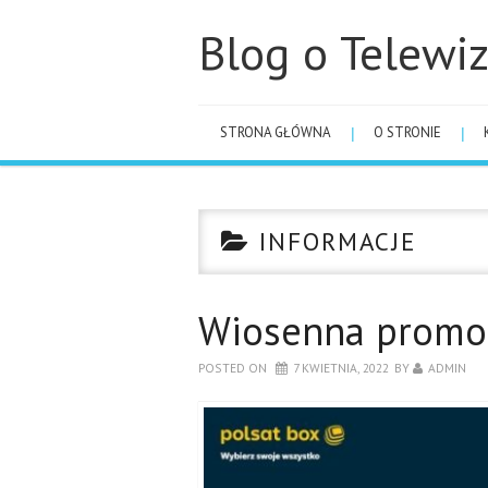
Blog o Telewiz
STRONA GŁÓWNA
O STRONIE
INFORMACJE
Wiosenna promoc
POSTED ON
7 KWIETNIA, 2022
BY
ADMIN