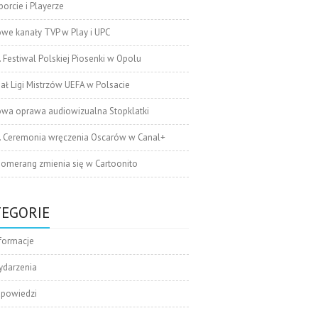
orcie i Playerze
we kanały TVP w Play i UPC
. Festiwal Polskiej Piosenki w Opolu
nał Ligi Mistrzów UEFA w Polsacie
wa oprawa audiowizualna Stopklatki
. Ceremonia wręczenia Oscarów w Canal+
omerang zmienia się w Cartoonito
TEGORIE
formacje
ydarzenia
apowiedzi