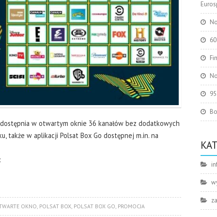
Eurosp
No
60
Fi
No
95
Bo
 udostępnia w otwartym oknie 36 kanałów bez dodatkowych
, także w aplikacji Polsat Box Go dostępnej m.in. na
KA
:
in
w
z
TWARTE OKNO
,
POLSAT BOX
,
POLSAT BOX GO
,
PROMOCJA