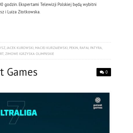
0 godzin. Ekspertami Telewizji Polskiej będą wybitni
z i Luiza Złotkowska.
YSZ
,
JACEK KUROWSKI
,
MACIEJ KURZAJEWSKI
,
PEKIN
,
RAFAŁ PATYRA
,
RT
,
ZIMOWE IGRZYSKA OLIMPIJSKIE
at Games
0