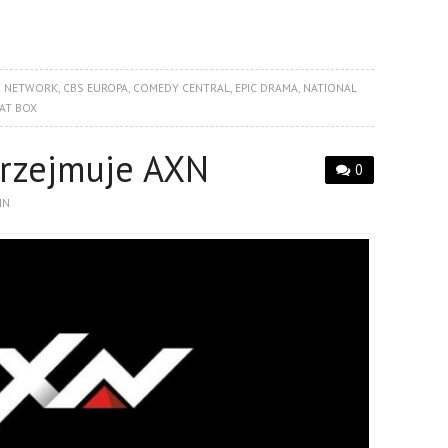
 NETWORK
,
CBS EUROPA
,
COMEDY CENTRAL
,
EPIC DRAMA
,
NATIONAL
AT BOX
rzejmuje AXN
0
IN