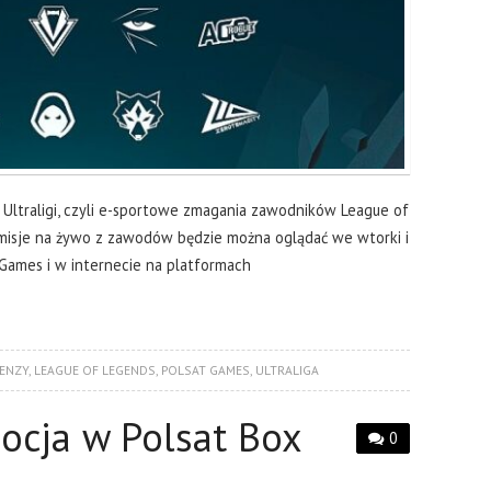
Ultraligi, czyli e-sportowe zmagania zawodników League of
nsmisje na żywo z zawodów będzie można oglądać we wtorki i
Games i w internecie na platformach
ENZY
,
LEAGUE OF LEGENDS
,
POLSAT GAMES
,
ULTRALIGA
ocja w Polsat Box
0