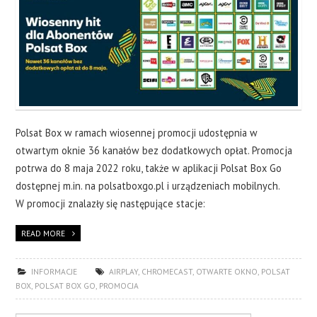
Polsat Box w ramach wiosennej promocji udostępnia w
otwartym oknie 36 kanałów bez dodatkowych opłat. Promocja
potrwa do 8 maja 2022 roku, także w aplikacji Polsat Box Go
dostępnej m.in. na polsatboxgo.pl i urządzeniach mobilnych.
W promocji znalazły się następujące stacje:
READ MORE
INFORMACJE
AIRPLAY
,
CHROMECAST
,
OTWARTE OKNO
,
POLSAT
BOX
,
POLSAT BOX GO
,
PROMOCJA