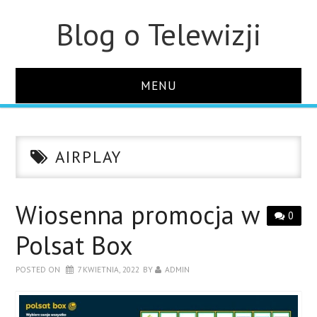
Blog o Telewizji
MENU
STRONA GŁÓWNA
AIRPLAY
O STRONIE
KONTAKT
Wiosenna promocja w
0
Polsat Box
POSTED ON
7 KWIETNIA, 2022
BY
ADMIN