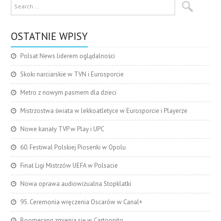
OSTATNIE WPISY
Polsat News liderem oglądalności
Skoki narciarskie w TVN i Eurosporcie
Metro z nowym pasmem dla dzieci
Mistrzostwa świata w lekkoatletyce w Eurosporcie i Playerze
Nowe kanały TVP w Play i UPC
60. Festiwal Polskiej Piosenki w Opolu
Finał Ligi Mistrzów UEFA w Polsacie
Nowa oprawa audiowizualna Stopklatki
95. Ceremonia wręczenia Oscarów w Canal+
Boomerang zmienia się w Cartoonito