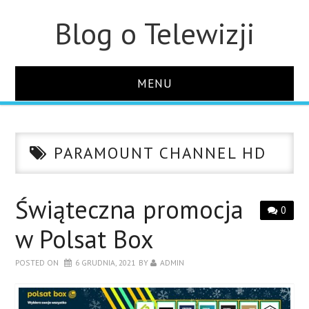
Blog o Telewizji
MENU
STRONA GŁÓWNA
PARAMOUNT CHANNEL HD
O STRONIE
KONTAKT
Świąteczna promocja
0
w Polsat Box
POSTED ON
6 GRUDNIA, 2021
BY
ADMIN