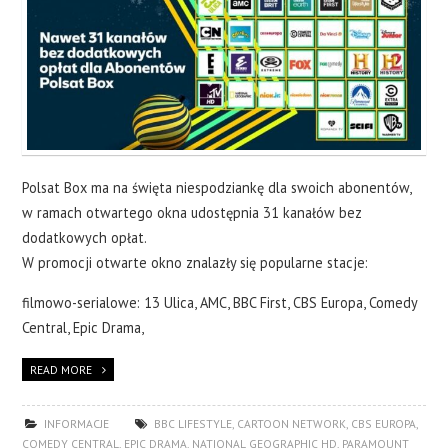
Polsat Box ma na święta niespodziankę dla swoich abonentów,
w ramach otwartego okna udostępnia 31 kanałów bez
dodatkowych opłat.
W promocji otwarte okno znalazły się popularne stacje:
filmowo-serialowe: 13 Ulica, AMC, BBC First, CBS Europa, Comedy
Central, Epic Drama,
READ MORE
INFORMACJE
BBC LIFESTYLE
,
CARTOON NETWORK
,
CBS EUROPA
,
COMEDY CENTRAL
,
EPIC DRAMA
,
NATIONAL GEOGRAPHIC HD
,
PARAMOUNT