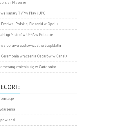
orcie i Playerze
we kanały TVP w Play i UPC
. Festiwal Polskiej Piosenki w Opolu
nał Ligi Mistrzów UEFA w Polsacie
wa oprawa audiowizualna Stopklatki
. Ceremonia wręczenia Oscarów w Canal+
omerang zmienia się w Cartoonito
TEGORIE
formacje
ydarzenia
apowiedzi