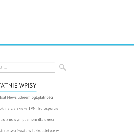
ATNIE WPISY
lsat News liderem oglądalności
oki narciarskie w TVN i Eurosporcie
tro z nowym pasmem dla dzieci
strzostwa świata w lekkoatletyce w