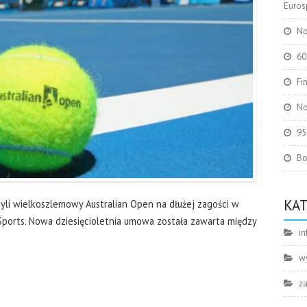
Eurosp
No
60
Fi
No
95
Bo
KA
czyli wielkoszlemowy Australian Open na dłużej zagości w
y Sports. Nowa dziesięcioletnia umowa została zawarta między
in
w
z