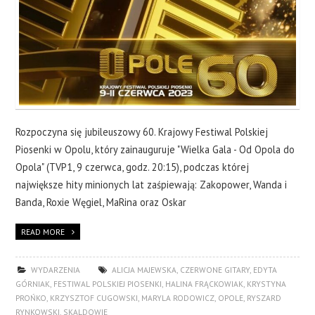
Rozpoczyna się jubileuszowy 60. Krajowy Festiwal Polskiej
Piosenki w Opolu, który zainauguruje "Wielka Gala - Od Opola do
Opola" (TVP1, 9 czerwca, godz. 20:15), podczas której
największe hity minionych lat zaśpiewają: Zakopower, Wanda i
Banda, Roxie Węgiel, MaRina oraz Oskar
READ MORE
WYDARZENIA
ALICJA MAJEWSKA
,
CZERWONE GITARY
,
EDYTA
GÓRNIAK
,
FESTIWAL POLSKIEJ PIOSENKI
,
HALINA FRĄCKOWIAK
,
KRYSTYNA
PROŃKO
,
KRZYSZTOF CUGOWSKI
,
MARYLA RODOWICZ
,
OPOLE
,
RYSZARD
RYNKOWSKI
,
SKALDOWIE