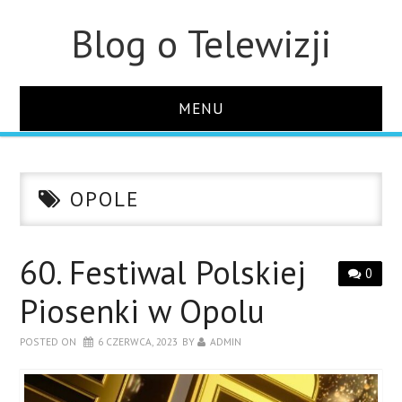
Blog o Telewizji
MENU
STRONA GŁÓWNA
OPOLE
O STRONIE
KONTAKT
60. Festiwal Polskiej
0
Piosenki w Opolu
POSTED ON
6 CZERWCA, 2023
BY
ADMIN