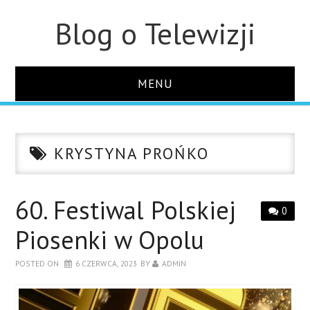
Blog o Telewizji
MENU
STRONA GŁÓWNA
KRYSTYNA PROŃKO
O STRONIE
KONTAKT
60. Festiwal Polskiej
0
Piosenki w Opolu
POSTED ON
6 CZERWCA, 2023
BY
ADMIN