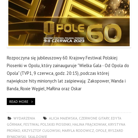
Rozpoczyna się jubileuszowy 60. Krajowy Festiwal Polskiej
Piosenki w Opolu, który zainauguruje "Wielka Gala - Od Opola do
Opola" (TVP1, 9 czerwca, godz. 20:15), podczas której
największe hity minionych lat zaśpiewają: Zakopower, Wanda i
Banda, Roxie Węgiel, MaRina oraz Oskar
READ MORE
WYDARZENIA
ALICJA MAJEWSKA
,
CZERWONE GITARY
,
EDYTA
GÓRNIAK
,
FESTIWAL POLSKIEJ PIOSENKI
,
HALINA FRĄCKOWIAK
,
KRYSTYNA
PROŃKO
,
KRZYSZTOF CUGOWSKI
,
MARYLA RODOWICZ
,
OPOLE
,
RYSZARD
RYNKOWSKI
,
SKALDOWIE