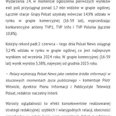
Wydarzenia 24, w momencie ogłoszenia pierwszych wyników
exit poll przyciągnął ponad 1,7 mln widzów w grupie ogólnej.
Łącznie stacje Grupy Polsat uzyskały wówczas 14,9% udziału w
rynku w grupie komercyjnej (16-59 lat), wyprzedzając
konkurencyjne anteny TVP1, TVP Info i TVP Polonia (łącznie
10,8%).
Kolejny rekord padł 2 czerwca – tego dnia Polsat News osiągnął
3,24% udziału w rynku w grupie ogólnej, co jest najlepszym
wynikiem od września 2024 roku. W grupie komercyjnej (16-59
lat) wynik wyniósł 3,38%, najwyżej od grudnia 2023 roku.
–
Polacy wybierają Polsat News jako rzetelne źródło informacji w
kluczowych momentach życia publicznego
– komentuje Piotr
Witwicki, dyrektor Pionu Informacji i Publicystyki Telewizji
Polsat, redaktor naczelny Interii.
Wzrosty oglądalności to efekt konsekwentnie realizowanej
strategii redakcyjnej: szybkich i wiarygodnych relacji, obecności