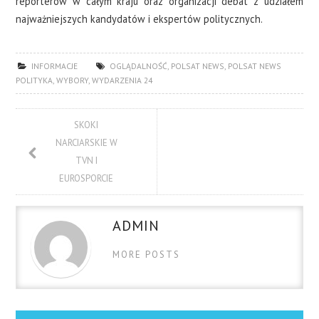
reporterów w całym kraju oraz organizacji debat z udziałem
najważniejszych kandydatów i ekspertów politycznych.
INFORMACJE
OGLĄDALNOŚĆ
,
POLSAT NEWS
,
POLSAT NEWS
POLITYKA
,
WYBORY
,
WYDARZENIA 24
SKOKI
NARCIARSKIE W
TVN I
EUROSPORCIE
ADMIN
MORE POSTS