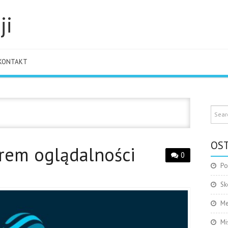
ji
KONTAKT
OST
rem oglądalności
0
Po
Sk
Me
Mi