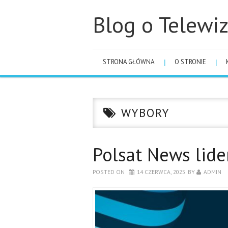
Blog o Telewiz
STRONA GŁÓWNA
O STRONIE
WYBORY
Polsat News lide
POSTED ON
14 CZERWCA, 2025
BY
ADMIN