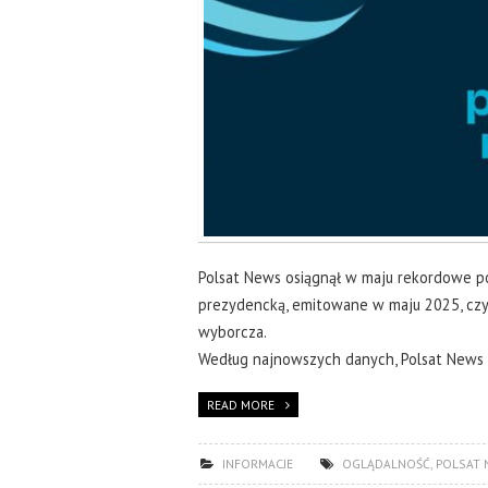
Polsat News osiągnął w maju rekordowe po
prezydencką, emitowane w maju 2025, czyl
wyborcza.
Według najnowszych danych, Polsat News 
READ MORE
INFORMACJE
OGLĄDALNOŚĆ
,
POLSAT 