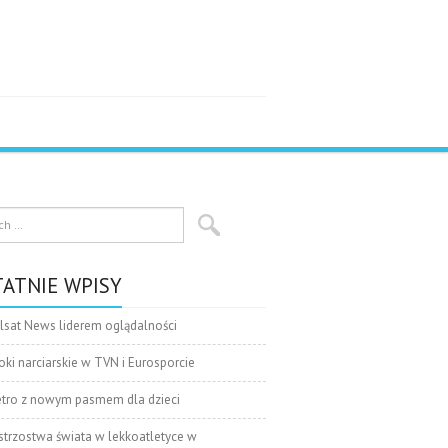
ATNIE WPISY
lsat News liderem oglądalności
oki narciarskie w TVN i Eurosporcie
tro z nowym pasmem dla dzieci
strzostwa świata w lekkoatletyce w