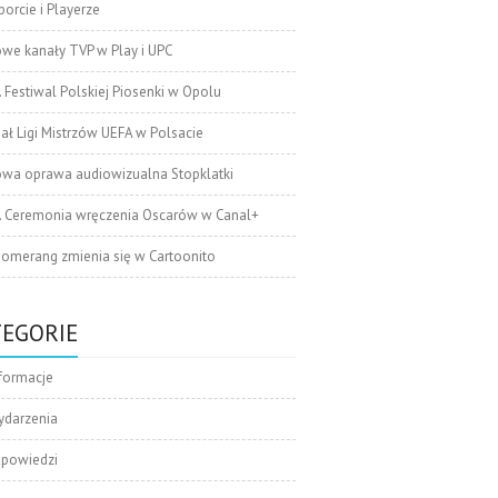
orcie i Playerze
we kanały TVP w Play i UPC
. Festiwal Polskiej Piosenki w Opolu
nał Ligi Mistrzów UEFA w Polsacie
wa oprawa audiowizualna Stopklatki
. Ceremonia wręczenia Oscarów w Canal+
omerang zmienia się w Cartoonito
TEGORIE
formacje
ydarzenia
apowiedzi