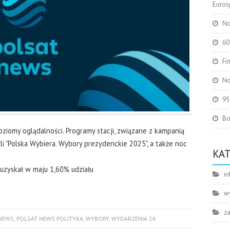
Eurosp
No
60
Fi
No
95
Bo
ziomy oglądalności. Programy stacji, związane z kampanią
i "Polska Wybiera. Wybory prezydenckie 2025", a także noc
KA
uzyskał w maju 1,60% udziału
in
w
z
NEWS
,
POLSAT NEWS POLITYKA
,
WYBORY
,
WYDARZENIA 24