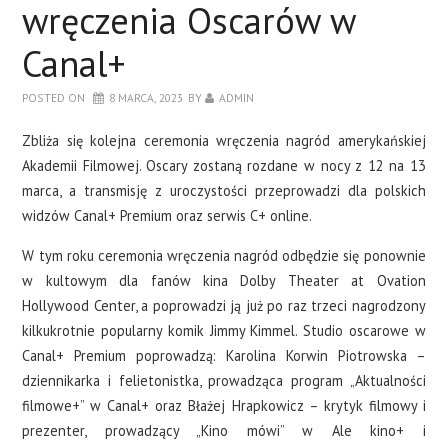
wręczenia Oscarów w
Canal+
POSTED ON
8 MARCA, 2023
BY
ADMIN
Zbliża się kolejna ceremonia wręczenia nagród amerykańskiej
Akademii Filmowej. Oscary zostaną rozdane w nocy z 12 na 13
marca, a transmisję z uroczystości przeprowadzi dla polskich
widzów Canal+ Premium oraz serwis C+ online.
W tym roku ceremonia wręczenia nagród odbędzie się ponownie
w kultowym dla fanów kina Dolby Theater at Ovation
Hollywood Center, a poprowadzi ją już po raz trzeci nagrodzony
kilkukrotnie popularny komik Jimmy Kimmel. Studio oscarowe w
Canal+ Premium poprowadzą: Karolina Korwin Piotrowska –
dziennikarka i felietonistka, prowadząca program „Aktualności
filmowe+” w Canal+ oraz Błażej Hrapkowicz – krytyk filmowy i
prezenter, prowadzący „Kino mówi” w Ale kino+ i