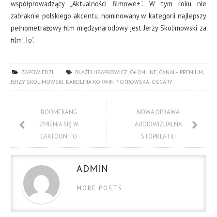
współprowadzący „Aktualności filmowe+”. W tym roku nie
zabraknie polskiego akcentu, nominowany w kategorii najlepszy
pełnometrażowy film międzynarodowy jest Jerzy Skolimowski za
film „Io”.
ZAPOWIEDZI
BŁAŻEJ HRAPKOWICZ
,
C+ ONLINE
,
CANAL+ PREMIUM
,
JERZY SKOLIMOWSKI
,
KAROLINA KORWIN PIOTROWSKA
,
OSCARY
BOOMERANG
NOWA OPRAWA
ZMIENIA SIĘ W
AUDIOWIZUALNA
CARTOONITO
STOPKLATKI
ADMIN
MORE POSTS