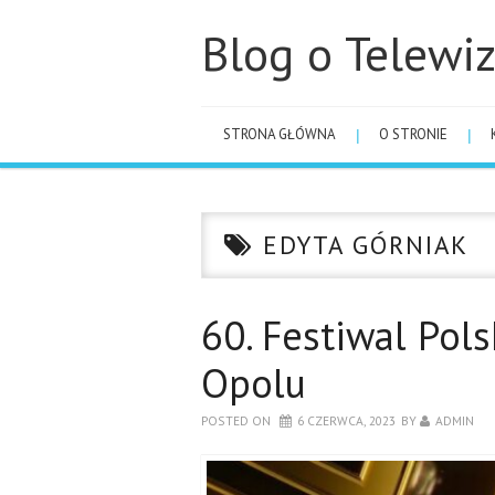
Blog o Telewiz
STRONA GŁÓWNA
O STRONIE
EDYTA GÓRNIAK
60. Festiwal Pols
Opolu
POSTED ON
6 CZERWCA, 2023
BY
ADMIN