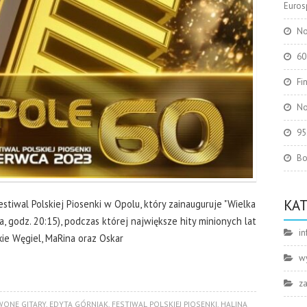
Eurosp
No
60
Fi
No
95
Bo
KA
stiwal Polskiej Piosenki w Opolu, który zainauguruje "Wielka
, godz. 20:15), podczas której największe hity minionych lat
in
ie Węgiel, MaRina oraz Oskar
w
z
WONE GITARY
,
EDYTA GÓRNIAK
,
FESTIWAL POLSKIEJ PIOSENKI
,
HALINA