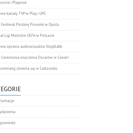
orcie i Playerze
we kanały TVP w Play i UPC
. Festiwal Polskiej Piosenki w Opolu
nał Ligi Mistrzów UEFA w Polsacie
wa oprawa audiowizualna Stopklatki
. Ceremonia wręczenia Oscarów w Canal+
omerang zmienia się w Cartoonito
TEGORIE
formacje
ydarzenia
apowiedzi