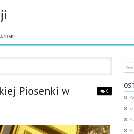
ji
KONTAKT
OST
kiej Piosenki w
0
Po
Sk
Me
Mi