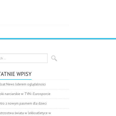
ATNIE WPISY
lsat News liderem oglądalności
oki narciarskie w TVN i Eurosporcie
tro z nowym pasmem dla dzieci
strzostwa świata w lekkoatletyce w