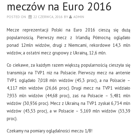
meczów na Euro 2016
POSTED ON
22 CZERWCA, 2016
BY
ADMIN
Mecze reprezentacji Polski na Euro 2016 cieszą się dużą
popularnością. Pierwszy mecz z Irlandią Północną oglądało
ponad 12mln widzów, drugi z Niemcami, rekordowe 14,3 mln
widzów, a ostatni mecz grupowy z Ukrainą, 12,6 mln.
Co ciekawe, za każdym razem większą popularnością cieszyła się
transmisja na TVP1 niż na Polsacie. Pierwszy mecz na antenie
TVP1 oglądało 7,018 mln widzów (45,3 proc), a na Polsacie –
4,117 mln widzów (26,66 proc). Drugi mecz na TVP1 widziało
7,933 mln widzów (44,68 proc), zaś na Polsacie – 5,481 mln
widzów (30,936 proc). Mecz z Ukrainą na TVP1 zyskał 6,734 mln
widzów (43,53 proc), a w Polsacie – 5,169 mln widzów (33,39
proc).
Czekamy na pomiary oglądalności meczu 1/8!