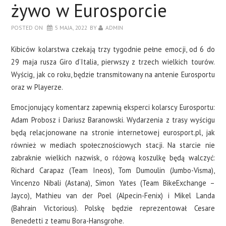
żywo w Eurosporcie
POSTED ON
5 MAJA, 2022
BY
ADMIN
Kibiców kolarstwa czekają trzy tygodnie pełne emocji, od 6 do
29 maja rusza Giro d’Italia, pierwszy z trzech wielkich tourów.
Wyścig, jak co roku, będzie transmitowany na antenie Eurosportu
oraz w Playerze.
Emocjonujący komentarz zapewnią eksperci kolarscy Eurosportu:
Adam Probosz i Dariusz Baranowski. Wydarzenia z trasy wyścigu
będą relacjonowane na stronie internetowej eurosport.pl, jak
również w mediach społecznościowych stacji. Na starcie nie
zabraknie wielkich nazwisk, o różową koszulkę będą walczyć:
Richard Carapaz (Team Ineos), Tom Dumoulin (Jumbo-Visma),
Vincenzo Nibali (Astana), Simon Yates (Team BikeExchange –
Jayco), Mathieu van der Poel (Alpecin-Fenix) i Mikel Landa
(Bahrain Victorious). Polskę będzie reprezentował Cesare
Benedetti z teamu Bora-Hansgrohe.