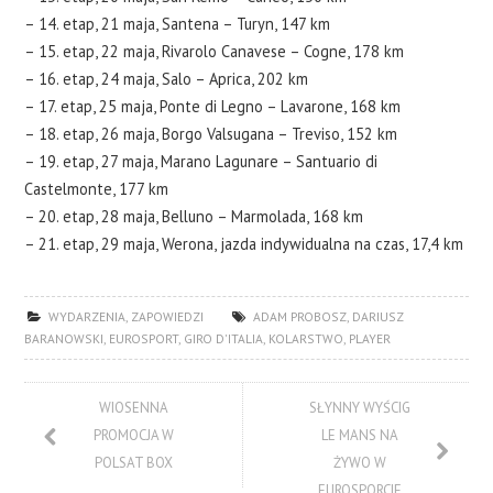
– 14. etap, 21 maja, Santena – Turyn, 147 km
– 15. etap, 22 maja, Rivarolo Canavese – Cogne, 178 km
– 16. etap, 24 maja, Salo – Aprica, 202 km
– 17. etap, 25 maja, Ponte di Legno – Lavarone, 168 km
– 18. etap, 26 maja, Borgo Valsugana – Treviso, 152 km
– 19. etap, 27 maja, Marano Lagunare – Santuario di
Castelmonte, 177 km
– 20. etap, 28 maja, Belluno – Marmolada, 168 km
– 21. etap, 29 maja, Werona, jazda indywidualna na czas, 17,4 km
WYDARZENIA
,
ZAPOWIEDZI
ADAM PROBOSZ
,
DARIUSZ
BARANOWSKI
,
EUROSPORT
,
GIRO D'ITALIA
,
KOLARSTWO
,
PLAYER
WIOSENNA
SŁYNNY WYŚCIG
PROMOCJA W
LE MANS NA
POLSAT BOX
ŻYWO W
EUROSPORCIE