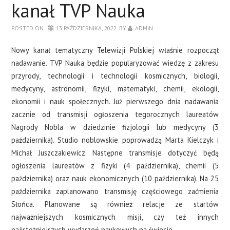
kanał TVP Nauka
POSTED ON
13 PAŹDZIERNIKA, 2022
BY
ADMIN
Nowy kanał tematyczny Telewizji Polskiej właśnie rozpoczął
nadawanie. TVP Nauka będzie popularyzować wiedzę z zakresu
przyrody, technologii i technologii kosmicznych, biologii,
medycyny, astronomii, fizyki, matematyki, chemii, ekologii,
ekonomii i nauk społecznych. Już pierwszego dnia nadawania
zacznie od transmisji ogłoszenia tegorocznych laureatów
Nagrody Nobla w dziedzinie fizjologii lub medycyny (3
października). Studio noblowskie poprowadzą Marta Kielczyk i
Michał Juszczakiewicz. Następne transmisje dotyczyć będą
ogłoszenia laureatów z fizyki (4 października), chemii (5
października) oraz nauk ekonomicznych (10 października). Na 25
października zaplanowano transmisję częściowego zaćmienia
Słońca. Planowane są również relacje ze startów
najważniejszych kosmicznych misji, czy też innych
najistotniejszych wydarzeń naukowych na świecie.