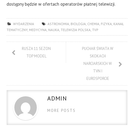
dostępny będzie w ofertach operatorów płatnej telewizji.
WYDARZENIA
ASTRONOMIA
,
BIOLOGIA
,
CHEMIA
,
FIZYKA
,
KANAŁ
TEMATYCZNY
,
MEDYCYNA
,
NAUKA
,
TELEWIZJA POLSKA
,
TVP
RUSZA 11 SEZON
PUCHAR ŚWIATA W
TOP MODEL
SKOKACH
NARCIARSKICH W
TVN I
EUROSPORCIE
ADMIN
MORE POSTS