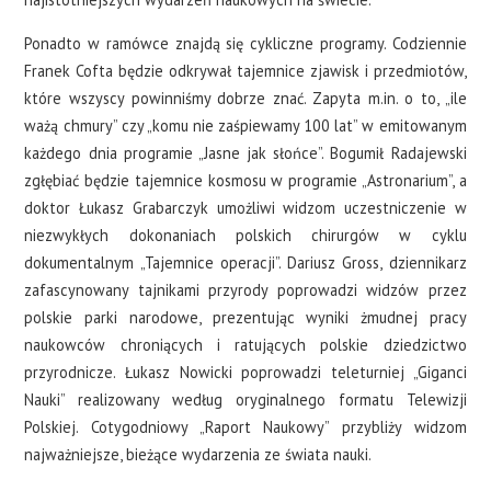
Ponadto w ramówce znajdą się cykliczne programy. Codziennie
Franek Cofta będzie odkrywał tajemnice zjawisk i przedmiotów,
które wszyscy powinniśmy dobrze znać. Zapyta m.in. o to, „ile
ważą chmury” czy „komu nie zaśpiewamy 100 lat” w emitowanym
każdego dnia programie „Jasne jak słońce”. Bogumił Radajewski
zgłębiać będzie tajemnice kosmosu w programie „Astronarium”, a
doktor Łukasz Grabarczyk umożliwi widzom uczestniczenie w
niezwykłych dokonaniach polskich chirurgów w cyklu
dokumentalnym „Tajemnice operacji”. Dariusz Gross, dziennikarz
zafascynowany tajnikami przyrody poprowadzi widzów przez
polskie parki narodowe, prezentując wyniki żmudnej pracy
naukowców chroniących i ratujących polskie dziedzictwo
przyrodnicze. Łukasz Nowicki poprowadzi teleturniej „Giganci
Nauki” realizowany według oryginalnego formatu Telewizji
Polskiej. Cotygodniowy „Raport Naukowy” przybliży widzom
najważniejsze, bieżące wydarzenia ze świata nauki.