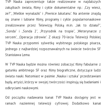
TVP Nauka zaprezentuje także realizowane w najdalszych
zakątkach świata, filmy i cykle dokumentalne np.: „Czy wiesz,
że?”, „Wielkie wynalazki” i „Piwnice Jukatanu”. Na antenie znajdą
się znane i lubiane filmy, programy i cykle popularnonaukowe
zrealizowane przez Telewizję Polską m.in. „Jak to działa?”,
„Sonda” i „Sonda 2”, „Przyrodnik na tropie”, „Weterynarze z
sercem”, „Operacja zdrowie”. Z okazji 70-lecia Telewizji Polskiej
TVP Nauka przypomni sylwetkę wybitnego polskiego pisarza,
jednego z najbardziej rozpoznawalnych na świecie twórców SF
Stanisława Lema.
W TVP Nauka będzie można również zobaczyć filmy fabularne z
gatunku ambitnego SF oraz filmy biograficzne, dotyczące ludzi
świata nauki. Natomiast w paśmie „Nauka i sztuka” przedstawiani
będą artyści, którzy w swojej twórczości inspirują się badaniami i
odkryciami naukowymi.
Od początku nadawania kanał TVP Nauka dostępny jest w
ramach naziemnej telewizji cyfrowej. Dodatkowo kanał