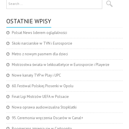
OSTATNIE WPISY
Polsat News liderem oglądalności
Skoki narciarskie w TVN i Eurosporcie
Metro z nowym pasmem dla dzieci
Mistrzostwa świata w lekkoatletyce w Eurosporcie i Playerze
Nowe kanały TVP w Play i UPC
60. Festiwal Polskiej Piosenki w Opolu
Finał Ligi Mistrzów UEFA w Polsacie
Nowa oprawa audiowizualna Stopklatki
95. Ceremonia wręczenia Oscarów w Canal+
Boomerang zmienia się w Cartoonito