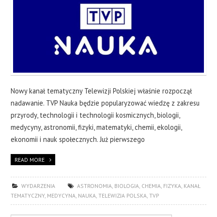
Nowy kanał tematyczny Telewizji Polskiej właśnie rozpoczął
nadawanie. TVP Nauka będzie popularyzować wiedzę z zakresu
przyrody, technologii i technologii kosmicznych, biologii,
medycyny, astronomii, fizyki, matematyki, chemii, ekologii,
ekonomii i nauk społecznych. Już pierwszego
READ MORE
WYDARZENIA
ASTRONOMIA
,
BIOLOGIA
,
CHEMIA
,
FIZYKA
,
KANAŁ
TEMATYCZNY
,
MEDYCYNA
,
NAUKA
,
TELEWIZJA POLSKA
,
TVP