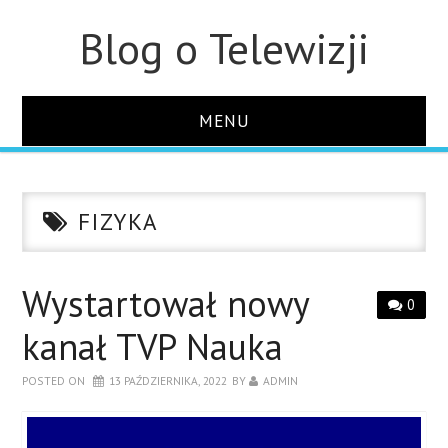
Blog o Telewizji
MENU
STRONA GŁÓWNA
FIZYKA
O STRONIE
KONTAKT
Wystartował nowy
0
kanał TVP Nauka
POSTED ON
13 PAŹDZIERNIKA, 2022
BY
ADMIN