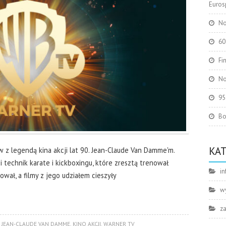
Eurosp
No
60
Fi
No
95
Bo
KA
 z legendą kina akcji lat 90. Jean-Claude Van Damme'm.
 technik karate i kickboxingu, które zresztą trenował
in
ał, a filmy z jego udziałem cieszyły
w
z
,
JEAN-CLAUDE VAN DAMME
,
KINO AKCJI
,
WARNER TV