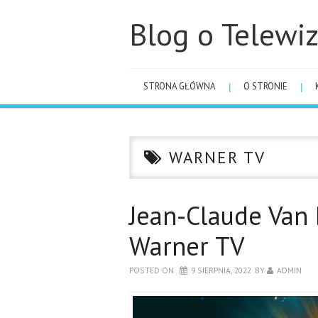
Blog o Telewiz
STRONA GŁÓWNA
O STRONIE
WARNER TV
Jean-Claude Van
Warner TV
POSTED ON
9 SIERPNIA, 2022
BY
ADMIN