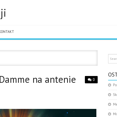
ji
KONTAKT
OST
 Damme na antenie
0
Po
Sk
Me
Mi