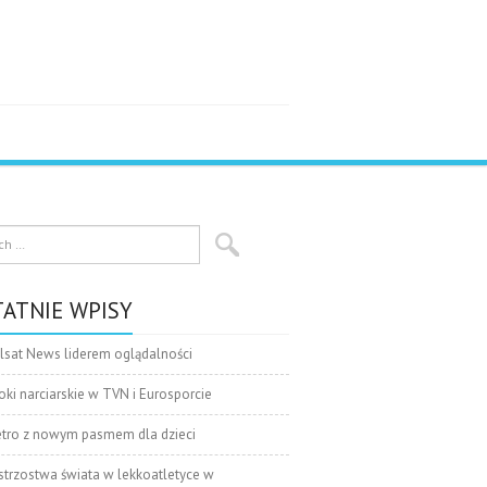
ATNIE WPISY
lsat News liderem oglądalności
oki narciarskie w TVN i Eurosporcie
tro z nowym pasmem dla dzieci
strzostwa świata w lekkoatletyce w