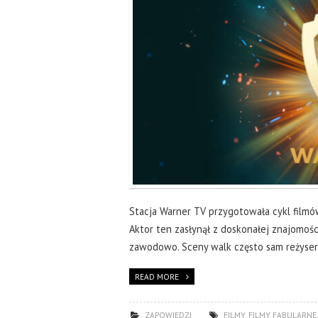
Stacja Warner TV przygotowała cykl filmów
Aktor ten zasłynął z doskonałej znajomości
zawodowo. Sceny walk często sam reżyserow
READ MORE
ZAPOWIEDZI
FILMY
,
FILMY FABULARNE