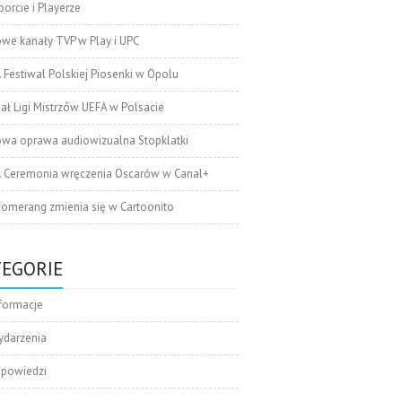
orcie i Playerze
we kanały TVP w Play i UPC
. Festiwal Polskiej Piosenki w Opolu
nał Ligi Mistrzów UEFA w Polsacie
wa oprawa audiowizualna Stopklatki
. Ceremonia wręczenia Oscarów w Canal+
omerang zmienia się w Cartoonito
TEGORIE
formacje
ydarzenia
apowiedzi