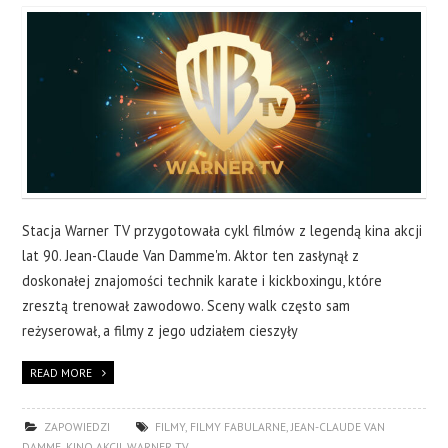
Stacja Warner TV przygotowała cykl filmów z legendą kina akcji
lat 90. Jean-Claude Van Damme'm. Aktor ten zasłynął z
doskonałej znajomości technik karate i kickboxingu, które
zresztą trenował zawodowo. Sceny walk często sam
reżyserował, a filmy z jego udziałem cieszyły
READ MORE
ZAPOWIEDZI
FILMY
,
FILMY FABULARNE
,
JEAN-CLAUDE VAN
DAMME
,
KINO AKCJI
,
WARNER TV