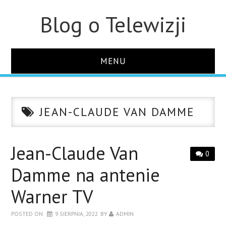
Blog o Telewizji
MENU
STRONA GŁÓWNA
JEAN-CLAUDE VAN DAMME
O STRONIE
KONTAKT
Jean-Claude Van
0
Damme na antenie
Warner TV
POSTED ON
9 SIERPNIA, 2022
BY
ADMIN