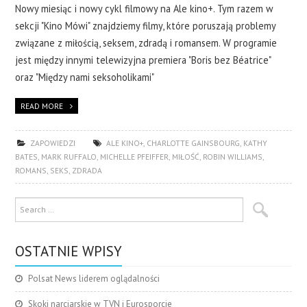
Nowy miesiąc i nowy cykl filmowy na Ale kino+. Tym razem w
sekcji "Kino Mówi" znajdziemy filmy, które poruszają problemy
związane z miłością, seksem, zdradą i romansem. W programie
jest między innymi telewizyjna premiera "Boris bez Béatrice"
oraz "Między nami seksoholikami"
READ MORE
ZAPOWIEDZI
ALE KINO+
,
CHARLOTTE GAINSBOURG
,
KATHY
BATES
,
MARK RUFFALO
,
MICHELLE PFEIFFER
,
MIŁOŚĆ
,
ROBIN WILLIAMS
,
ROMANS
,
SEKS
,
ZDRADA
OSTATNIE WPISY
Polsat News liderem oglądalności
Skoki narciarskie w TVN i Eurosporcie