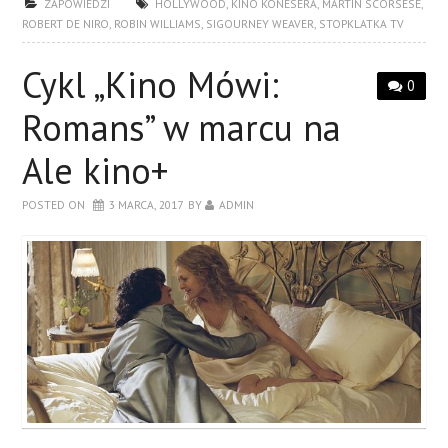
ZAPOWIEDZI
HOLLYWOOD
,
KINO KONESERA
,
MARTIN SCORSESE
,
ROBERT DE NIRO
,
ROBIN WILLIAMS
,
SIGOURNEY WEAVER
,
STOPKLATKA TV
Cykl „Kino Mówi:
0
Romans” w marcu na
Ale kino+
POSTED ON
3 MARCA, 2017
BY
ADMIN