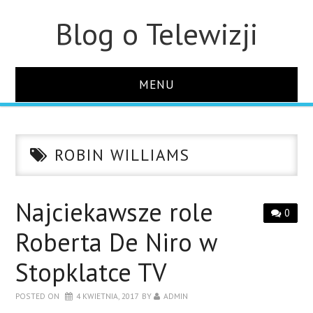
Blog o Telewizji
MENU
STRONA GŁÓWNA
ROBIN WILLIAMS
O STRONIE
KONTAKT
Najciekawsze role
0
Roberta De Niro w
Stopklatce TV
POSTED ON
4 KWIETNIA, 2017
BY
ADMIN