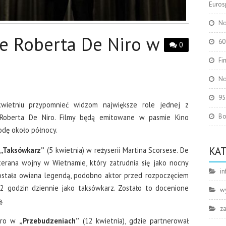
Eurosp
No
e Roberta De Niro w
60
0
Fi
No
95
wietniu przypomnieć widzom największe role jednej z
Bo
Roberta De Niro. Filmy będą emitowane w pasmie Kino
odę około północy.
KA
ż
„Taksówkarz”
(5 kwietnia) w reżyserii Martina Scorsese. De
erana wojny w Wietnamie, który zatrudnia się jako nocny
in
ostała owiana legendą, podobno aktor przed rozpoczęciem
12 godzin dziennie jako taksówkarz. Zostało to docenione
w
ą.
z
Niro w
„Przebudzeniach”
(12 kwietnia), gdzie partnerował