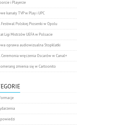
orcie i Playerze
we kanały TVP w Play i UPC
. Festiwal Polskiej Piosenki w Opolu
nał Ligi Mistrzów UEFA w Polsacie
wa oprawa audiowizualna Stopklatki
. Ceremonia wręczenia Oscarów w Canal+
omerang zmienia się w Cartoonito
TEGORIE
formacje
ydarzenia
apowiedzi