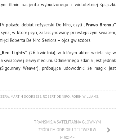
tym filmie pacjenta wybudzonego z wieloletniej śpiączki.
V pokaże debiut reżyserski De Niro, czyli
„Prawo Bronxu”
 i syna, w której syn, zafascynowany przestępczym światem,
mięci Roberta De Niro Seniora – ojca gwiazdora.
„Red Lights”
(26 kwietnia), w którym aktor wciela się w
a światowej sławy medium. Odmiennego zdania jest jednak
(Sigourney Weaver), próbująca udowodnić, że magik jest
ESERA
,
MARTIN SCORSESE
,
ROBERT DE NIRO
,
ROBIN WILLIAMS
,
TRANSMISJA SATELITARNA GŁÓWNYM
ŹRÓDŁEM ODBIORU TELEWIZJI W
EUROPIE