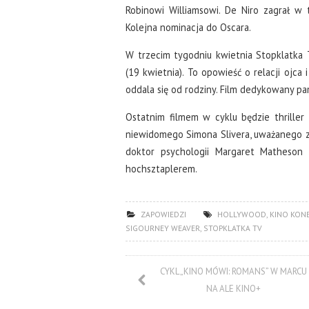
Robinowi Williamsowi. De Niro zagrał w 
Kolejna nominacja do Oscara.
W trzecim tygodniu kwietnia Stopklatka T
(19 kwietnia). To opowieść o relacji ojca
oddala się od rodziny. Film dedykowany pa
Ostatnim filmem w cyklu będzie thriller
niewidomego Simona Slivera, uważanego z
doktor psychologii Margaret Matheson 
hochsztaplerem.
ZAPOWIEDZI
HOLLYWOOD
,
KINO KON
SIGOURNEY WEAVER
,
STOPKLATKA TV
CYKL „KINO MÓWI: ROMANS” W MARCU
NA ALE KINO+