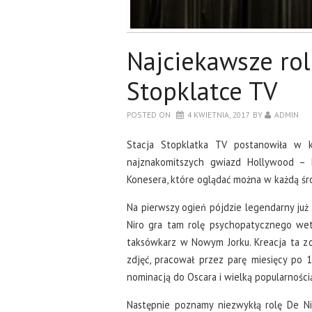
Najciekawsze rol
Stopklatce TV
POSTED ON
4 KWIETNIA, 2017
BY
ADMIN
Stacja Stopklatka TV postanowiła w k
najznakomitszych gwiazd Hollywood – 
Konesera, które oglądać można w każdą śr
Na pierwszy ogień pójdzie legendarny ju
Niro gra tam rolę psychopatycznego wet
taksówkarz w Nowym Jorku. Kreacja ta z
zdjęć, pracował przez parę miesięcy po 
nominacją do Oscara i wielką popularności
Następnie poznamy niezwykłą rolę De 