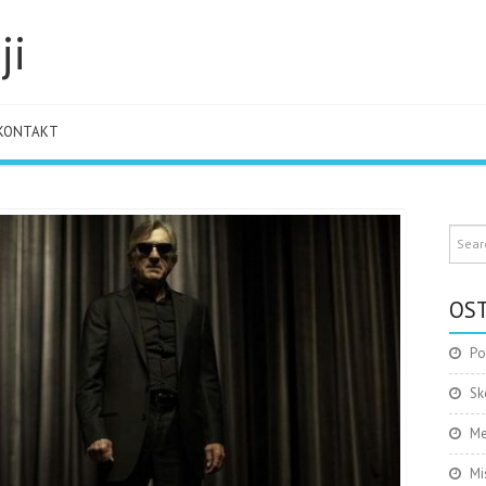
ji
KONTAKT
OST
Po
Sk
Me
Mi