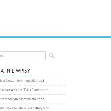
ATNIE WPISY
lsat News liderem oglądalności
oki narciarskie w TVN i Eurosporcie
tro z nowym pasmem dla dzieci
strzostwa świata w lekkoatletyce w