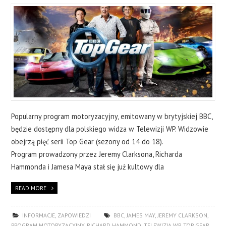
Popularny program motoryzacyjny, emitowany w brytyjskiej BBC,
będzie dostępny dla polskiego widza w Telewizji WP. Widzowie
obejrzą pięć serii Top Gear (sezony od 14 do 18).
Program prowadzony przez Jeremy Clarksona, Richarda
Hammonda i Jamesa Maya stał się już kultowy dla
READ MORE
INFORMACJE
,
ZAPOWIEDZI
BBC
,
JAMES MAY
,
JEREMY CLARKSON
,
PROGRAM MOTORYZACYJNY
,
RICHARD HAMMOND
,
TELEWIZJA WP
,
TOP GEAR