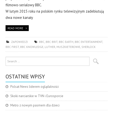
filmowo-serialowy BBC.
W lutym 2015 roku na polskim rynku telewizyjnym zadebiutują
dwa nowe kanały
READ MORE
ZAPOWIEDZI
BBC
,
BBC BRIT
,
BBC EARTH
,
BBC ENTERTAINMENT
,
BBC FIRST
,
BBC KNOWLEDGE
,
LUTHER
,
MUSZKIETEROWIE
,
SHERLOCK
OSTATNIE WPISY
Polsat News liderem oglądalności
Skoki narciarskie w TVN i Eurosporcie
Metro z nowym pasmem dla dzieci