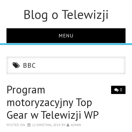
Blog o Telewizji
MENU
STRONA GŁÓWNA
BBC
O STRONIE
KONTAKT
Program
0
motoryzacyjny Top
Gear w Telewizji WP
POSTED ON
12 KWIETNIA, 2019
BY
ADMIN