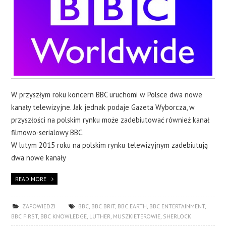
W przyszłym roku koncern BBC uruchomi w Polsce dwa nowe
kanały telewizyjne. Jak jednak podaje Gazeta Wyborcza, w
przyszłości na polskim rynku może zadebiutować również kanał
filmowo-serialowy BBC.
W lutym 2015 roku na polskim rynku telewizyjnym zadebiutują
dwa nowe kanały
READ MORE
ZAPOWIEDZI
BBC
,
BBC BRIT
,
BBC EARTH
,
BBC ENTERTAINMENT
,
BBC FIRST
,
BBC KNOWLEDGE
,
LUTHER
,
MUSZKIETEROWIE
,
SHERLOCK