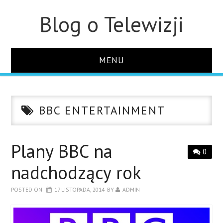
Blog o Telewizji
MENU
STRONA GŁÓWNA
BBC ENTERTAINMENT
O STRONIE
KONTAKT
Plany BBC na
0
nadchodzący rok
POSTED ON
17 LISTOPADA, 2014
BY
ADMIN