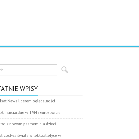
ATNIE WPISY
lsat News liderem oglądalności
oki narciarskie w TVN i Eurosporcie
tro z nowym pasmem dla dzieci
strzostwa świata w lekkoatletyce w