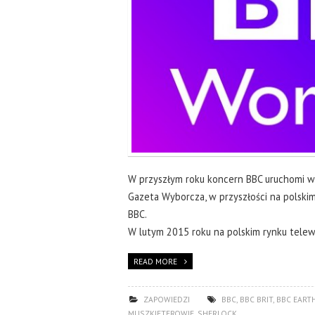
W przyszłym roku koncern BBC uruchomi w 
Gazeta Wyborcza, w przyszłości na polski
BBC.
W lutym 2015 roku na polskim rynku tele
READ MORE
ZAPOWIEDZI
BBC
,
BBC BRIT
,
BBC EART
MUSZKIETEROWIE
,
SHERLOCK