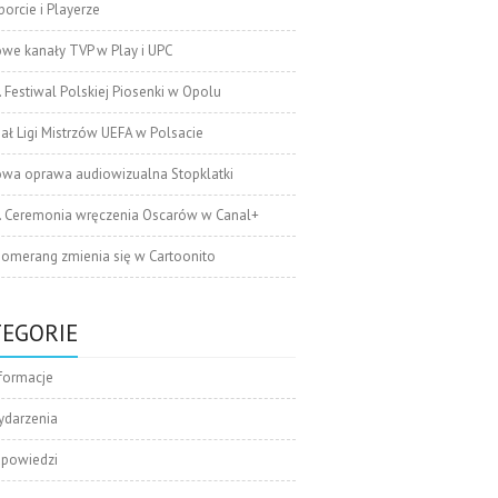
orcie i Playerze
we kanały TVP w Play i UPC
. Festiwal Polskiej Piosenki w Opolu
nał Ligi Mistrzów UEFA w Polsacie
wa oprawa audiowizualna Stopklatki
. Ceremonia wręczenia Oscarów w Canal+
omerang zmienia się w Cartoonito
TEGORIE
formacje
ydarzenia
apowiedzi