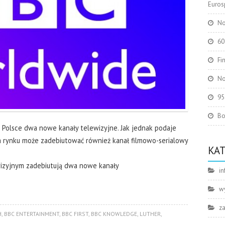
Eurosp
No
60
Fi
No
95
Bo
Polsce dwa nowe kanały telewizyjne. Jak jednak podaje
m rynku może zadebiutować również kanał filmowo-serialowy
KA
wizyjnym zadebiutują dwa nowe kanały
in
w
z
H
,
BBC ENTERTAINMENT
,
BBC FIRST
,
BBC KNOWLEDGE
,
LUTHER
,