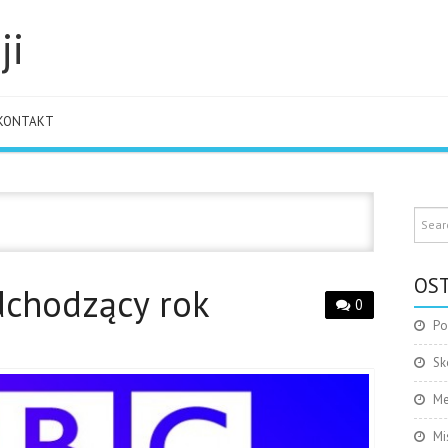
ji
KONTAKT
OST
dchodzący rok
0
Po
Sk
Me
Mi