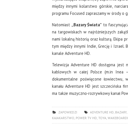
między innymi kolarstwo górskie, narcia
programu Focused zapraszamy w środy o go
Natomiast
„Bazary Świata”
to fascynująca
na targowiskach w najróżniejszych zakąt
nami lokalną historią oraz kulturą. Ekipa
tym między innymi Indie, Grecję i Izrael.
kanale Adventure HD.
Telewizja Adventure HD dostępna jest na
kablowych w całej Polsce (m.in Inea –
dokumentalne poświęcone łowiectwu, w
kanału Adventure HD jest szczecińska fir
ma także muzyczno-rozrywkowy kanał Pow
ZAPOWIEDZI
ADVENTURE HD
,
BAZARY
,
KAJAKARSTWO
,
POWER TV HD
,
TOYA
,
WAKEBOARD