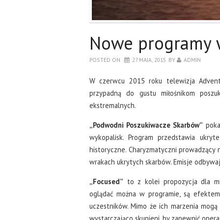
Nowe programy 
POSTED ON
27 MAJA, 2015
BY
ADMIN
W czerwcu 2015 roku telewizja Advent
przypadną do gustu miłośnikom poszuk
ekstremalnych.
„Podwodni Poszukiwacze Skarbów”
pokaz
wykopalisk. Program przedstawia ukry
historyczne. Charyzmatyczni prowadzący n
wrakach ukrytych skarbów. Emisje odbywają
„Focused”
to z kolei propozycja dla mi
oglądać można w programie, są efektem
uczestników. Mimo że ich marzenia mogą 
wystarczająco skupieni, by zapewnić oper