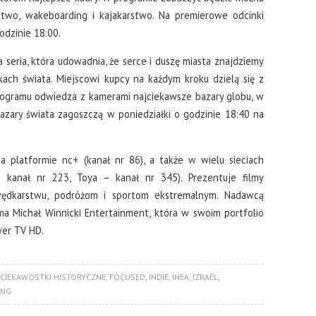
rstwo, wakeboarding i kajakarstwo. Na premierowe odcinki
dzinie 18:00.
 seria, która udowadnia, że serce i duszę miasta znajdziemy
kach świata. Miejscowi kupcy na każdym kroku dzielą się z
 programu odwiedza z kamerami najciekawsze bazary globu, w
 Bazary świata zagoszczą w poniedziałki o godzinie 18:40 na
 platformie nc+ (kanał nr 86), a także w wielu sieciach
 kanał nr 223, Toya – kanał nr 345). Prezentuje filmy
ędkarstwu, podróżom i sportom ekstremalnym. Nadawcą
ma Michał Winnicki Entertainment, która w swoim portfolio
er TV HD.
CIEKAWOSTKI HISTORYCZNE
,
FOCUSED
,
INDIE
,
INEA
,
IZRAEL
,
ING