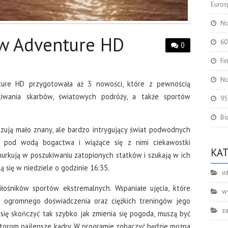
Eurosp
No
w Adventure HD
60
0
Fi
No
ure HD przygotowała aż 3 nowości, które z pewnością
iwania skarbów, światowych podróży, a także sportów
95
Bo
ują mało znany, ale bardzo intrygujący świat podwodnych
te pod wodą bogactwa i wiążące się z nimi ciekawostki
KA
urkują w poszukiwaniu zatopionych statków i szukają w ich
 się w niedziele o godzinie 16:35.
in
łośników sportów ekstremalnych. Wspaniałe ujęcia, które
w
 ogromnego doświadczenia oraz ciężkich treningów jego
z
się skończyć tak szybko jak zmienia się pogoda, muszą być
atorom najlepsze kadry. W programie zobaczyć będzie można