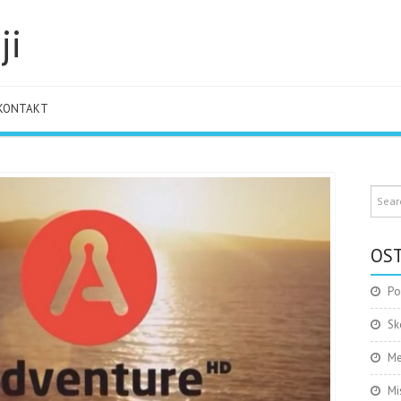
ji
KONTAKT
OST
Po
Sk
Me
Mi