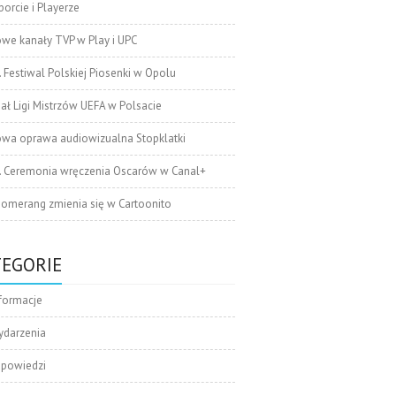
orcie i Playerze
we kanały TVP w Play i UPC
. Festiwal Polskiej Piosenki w Opolu
nał Ligi Mistrzów UEFA w Polsacie
wa oprawa audiowizualna Stopklatki
. Ceremonia wręczenia Oscarów w Canal+
omerang zmienia się w Cartoonito
TEGORIE
formacje
ydarzenia
apowiedzi