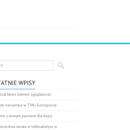
ATNIE WPISY
lsat News liderem oglądalności
oki narciarskie w TVN i Eurosporcie
tro z nowym pasmem dla dzieci
strzostwa świata w lekkoatletyce w