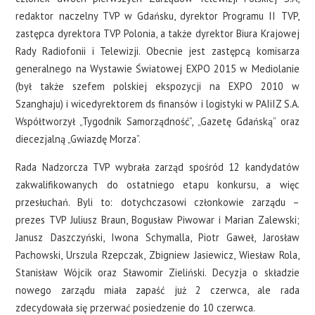
redaktor naczelny TVP w Gdańsku, dyrektor Programu II TVP,
zastępca dyrektora TVP Polonia, a także dyrektor Biura Krajowej
Rady Radiofonii i Telewizji. Obecnie jest zastępcą komisarza
generalnego na Wystawie Światowej EXPO 2015 w Mediolanie
(był także szefem polskiej ekspozycji na EXPO 2010 w
Szanghaju) i wicedyrektorem ds finansów i logistyki w PAIiIZ S.A.
Współtworzył „Tygodnik Samorządność”, „Gazetę Gdańską” oraz
diecezjalną „Gwiazdę Morza”.
Rada Nadzorcza TVP wybrała zarząd spośród 12 kandydatów
zakwalifikowanych do ostatniego etapu konkursu, a więc
przesłuchań. Byli to: dotychczasowi członkowie zarządu –
prezes TVP Juliusz Braun, Bogusław Piwowar i Marian Zalewski;
Janusz Daszczyński, Iwona Schymalla, Piotr Gaweł, Jarosław
Pachowski, Urszula Rzepczak, Zbigniew Jasiewicz, Wiesław Rola,
Stanisław Wójcik oraz Sławomir Zieliński. Decyzja o składzie
nowego zarządu miała zapaść już 2 czerwca, ale rada
zdecydowała się przerwać posiedzenie do 10 czerwca.