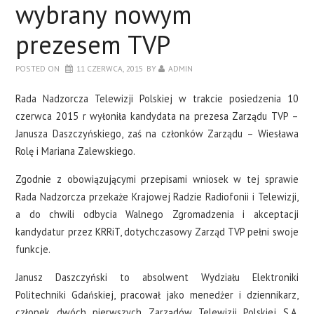
wybrany nowym
prezesem TVP
POSTED ON
11 CZERWCA, 2015
BY
ADMIN
Rada Nadzorcza Telewizji Polskiej w trakcie posiedzenia 10
czerwca 2015 r wyłoniła kandydata na prezesa Zarządu TVP –
Janusza Daszczyńskiego, zaś na członków Zarządu – Wiesława
Rolę i Mariana Zalewskiego.
Zgodnie z obowiązującymi przepisami wniosek w tej sprawie
Rada Nadzorcza przekaże Krajowej Radzie Radiofonii i Telewizji,
a do chwili odbycia Walnego Zgromadzenia i akceptacji
kandydatur przez KRRiT, dotychczasowy Zarząd TVP pełni swoje
funkcje.
Janusz Daszczyński to absolwent Wydziału Elektroniki
Politechniki Gdańskiej, pracował jako menedżer i dziennikarz,
członek dwóch pierwszych Zarządów Telewizji Polskiej S.A,