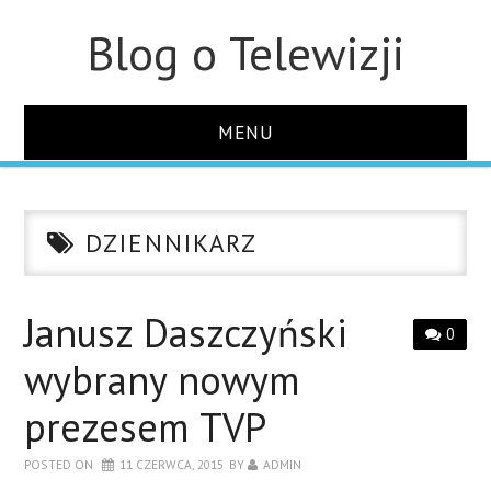
Blog o Telewizji
MENU
STRONA GŁÓWNA
DZIENNIKARZ
O STRONIE
KONTAKT
Janusz Daszczyński
0
wybrany nowym
prezesem TVP
POSTED ON
11 CZERWCA, 2015
BY
ADMIN