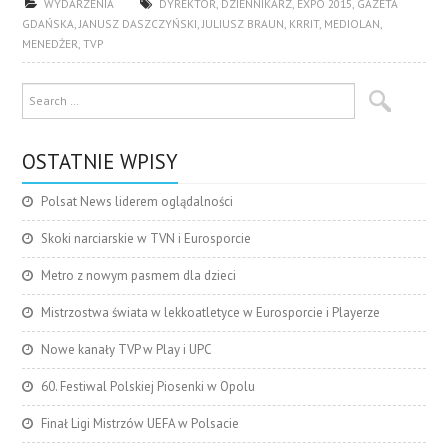
WYDARZENIA
DYREKTOR
,
DZIENNIKARZ
,
EXPO 2015
,
GAZETA
GDAŃSKA
,
JANUSZ DASZCZYŃSKI
,
JULIUSZ BRAUN
,
KRRIT
,
MEDIOLAN
,
MENEDŻER
,
TVP
OSTATNIE WPISY
Polsat News liderem oglądalności
Skoki narciarskie w TVN i Eurosporcie
Metro z nowym pasmem dla dzieci
Mistrzostwa świata w lekkoatletyce w Eurosporcie i Playerze
Nowe kanały TVP w Play i UPC
60. Festiwal Polskiej Piosenki w Opolu
Finał Ligi Mistrzów UEFA w Polsacie