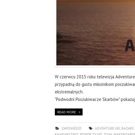
W czerwcu 2015 roku telewizja Adventure
przypadną do gustu miłośnikom poszukiwan
ekstremalnych.
"Podwodni Poszukiwacze Skarbów" pokazują
READ MORE
ZAPOWIEDZI
ADVENTURE HD
,
BAZARY
,
KAJAKARSTWO
,
POWER TV HD
,
TOYA
,
WAKEBOARD