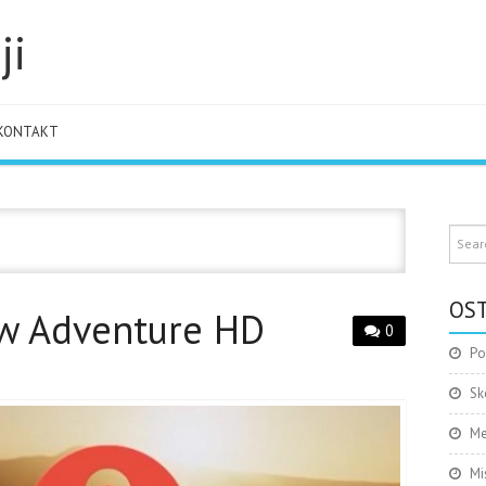
ji
KONTAKT
OST
w Adventure HD
0
Po
Sk
Me
Mi