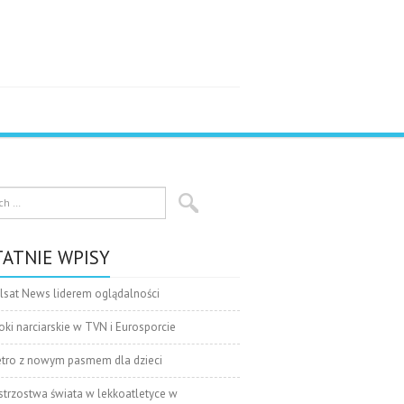
ATNIE WPISY
lsat News liderem oglądalności
oki narciarskie w TVN i Eurosporcie
tro z nowym pasmem dla dzieci
strzostwa świata w lekkoatletyce w