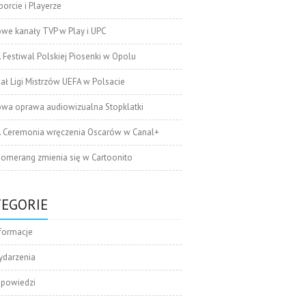
orcie i Playerze
we kanały TVP w Play i UPC
. Festiwal Polskiej Piosenki w Opolu
nał Ligi Mistrzów UEFA w Polsacie
wa oprawa audiowizualna Stopklatki
. Ceremonia wręczenia Oscarów w Canal+
omerang zmienia się w Cartoonito
TEGORIE
formacje
ydarzenia
apowiedzi