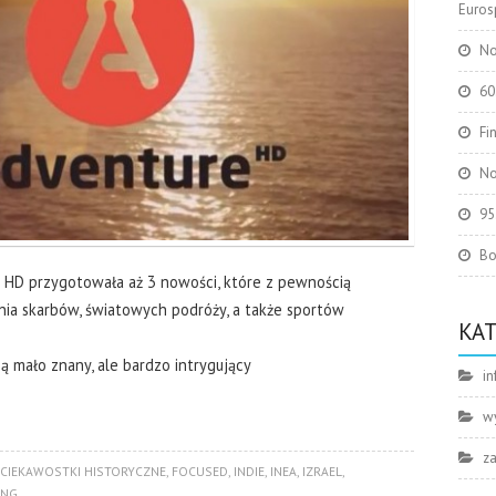
Eurosp
No
60
Fi
No
95
Bo
 HD przygotowała aż 3 nowości, które z pewnością
ia skarbów, światowych podróży, a także sportów
KA
 mało znany, ale bardzo intrygujący
in
w
z
CIEKAWOSTKI HISTORYCZNE
,
FOCUSED
,
INDIE
,
INEA
,
IZRAEL
,
ING