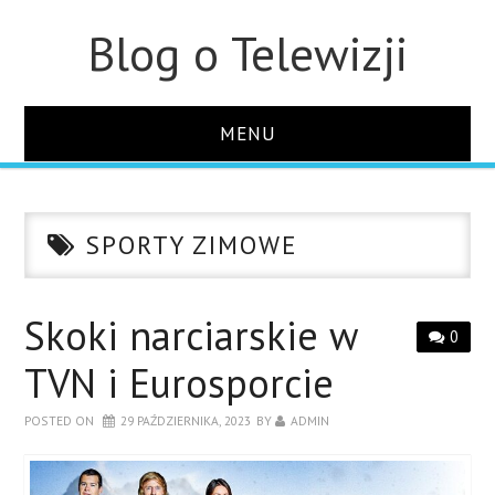
Blog o Telewizji
MENU
STRONA GŁÓWNA
SPORTY ZIMOWE
O STRONIE
KONTAKT
Skoki narciarskie w
0
TVN i Eurosporcie
POSTED ON
29 PAŹDZIERNIKA, 2023
BY
ADMIN