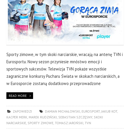
Sporty zimowe, w tym skoki narciarskie, wracają na antenę TVN i
Eurosportu. Nowy sezon przyniesie mnóstwo emocji i
sportowych sukcesów. Telewizja TVN pokaże wszystkie
zagraniczne konkursy Pucharu Świata w skokach narciarskich, a
w Eurosporcie zostaną dodatkowo przeprowadzone
READ MORE
ZAPOWIEDZI
DAMIAN MICHAŁOWSKI
,
EUROSPORT
,
JAKUB KOT
,
KACPER MERK
,
MAREK RUDZIŃSKI
,
SEBASTIAN SZCZĘSNY
,
SKOKI
NARCIARSKIE
,
SPORTY ZIMOWE
,
TOMASZ JAROŃSKI
,
TVN