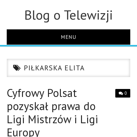
Blog o Telewizji
MENU
STRONA GŁÓWNA
PIŁKARSKA ELITA
O STRONIE
KONTAKT
Cyfrowy Polsat
0
pozyskał prawa do
Ligi Mistrzów i Ligi
Europy