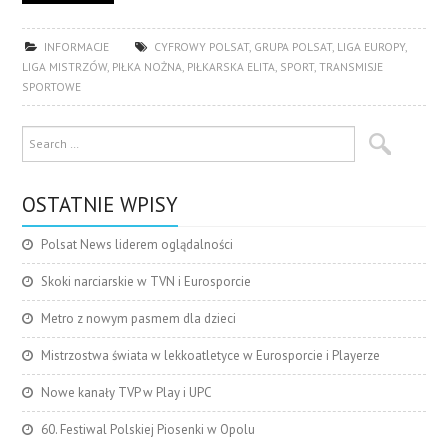
INFORMACJE
CYFROWY POLSAT
,
GRUPA POLSAT
,
LIGA EUROPY
,
LIGA MISTRZÓW
,
PIŁKA NOŻNA
,
PIŁKARSKA ELITA
,
SPORT
,
TRANSMISJE
SPORTOWE
OSTATNIE WPISY
Polsat News liderem oglądalności
Skoki narciarskie w TVN i Eurosporcie
Metro z nowym pasmem dla dzieci
Mistrzostwa świata w lekkoatletyce w Eurosporcie i Playerze
Nowe kanały TVP w Play i UPC
60. Festiwal Polskiej Piosenki w Opolu