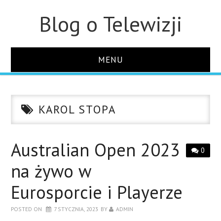
Blog o Telewizji
MENU
STRONA GŁÓWNA
KAROL STOPA
O STRONIE
KONTAKT
Australian Open 2023
0
na żywo w
Eurosporcie i Playerze
POSTED ON
7 STYCZNIA, 2023
BY
ADMIN