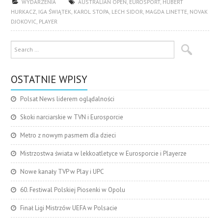
WYDARZENIA
AUSTRALIAN OPEN
,
EUROSPORT
,
HUBERT
HURKACZ
,
IGA ŚWIĄTEK
,
KAROL STOPA
,
LECH SIDOR
,
MAGDA LINETTE
,
NOVAK
DJOKOVIC
,
PLAYER
OSTATNIE WPISY
Polsat News liderem oglądalności
Skoki narciarskie w TVN i Eurosporcie
Metro z nowym pasmem dla dzieci
Mistrzostwa świata w lekkoatletyce w Eurosporcie i Playerze
Nowe kanały TVP w Play i UPC
60. Festiwal Polskiej Piosenki w Opolu
Finał Ligi Mistrzów UEFA w Polsacie