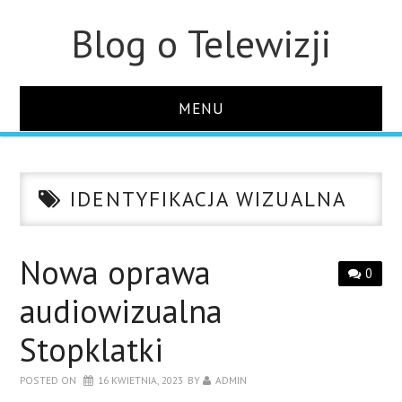
Blog o Telewizji
MENU
STRONA GŁÓWNA
IDENTYFIKACJA WIZUALNA
O STRONIE
KONTAKT
Nowa oprawa
0
audiowizualna
Stopklatki
POSTED ON
16 KWIETNIA, 2023
BY
ADMIN