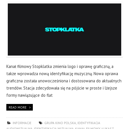
Kanał filmowy Stopklatka zmienia logo i oprawę graficzną, a
także wprowadza nową identyfikację muzyczną. Nowa oprawa
graficzna została unowocześniona i dostosowana do aktualnych
trendów. Stacja zdecydowała się na pójście w proste i lżejsze
formy nawiązujące do flat
READ MORE
INFORMACJE
GRUPA KINO POLSKA
,
IDENTYFIKACJA
AUDIOWIZUALNA
,
IDENTYFIKACJA WIZUALNA
,
KANAŁ FILMOWY
,
ŁUKASZ