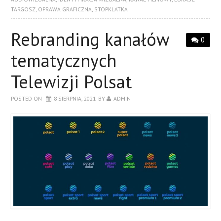
TARGOSZ
,
OPRAWA GRAFICZNA
,
STOPKLATKA
Rebranding kanałów
0
tematycznych
Telewizji Polsat
POSTED ON
8 SIERPNIA, 2021
BY
ADMIN