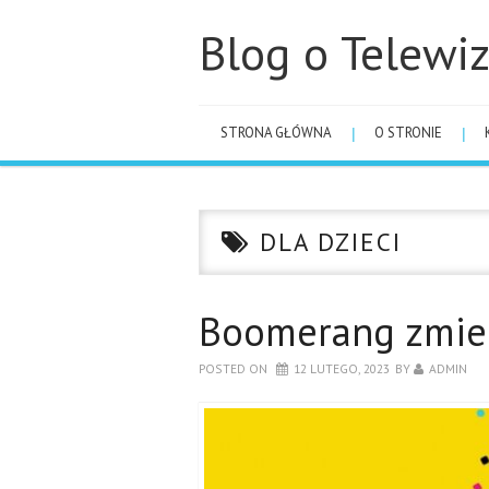
Blog o Telewiz
STRONA GŁÓWNA
O STRONIE
DLA DZIECI
Boomerang zmien
POSTED ON
12 LUTEGO, 2023
BY
ADMIN