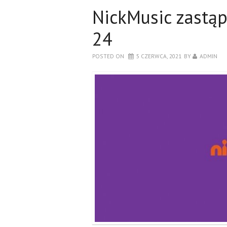
NickMusic zastąp
24
POSTED ON
5 CZERWCA, 2021
BY
ADMIN