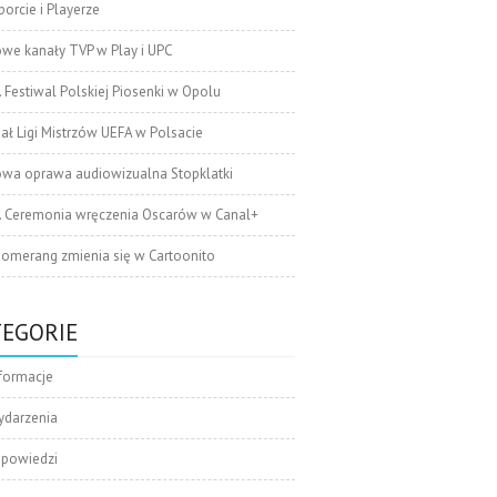
orcie i Playerze
we kanały TVP w Play i UPC
. Festiwal Polskiej Piosenki w Opolu
nał Ligi Mistrzów UEFA w Polsacie
wa oprawa audiowizualna Stopklatki
. Ceremonia wręczenia Oscarów w Canal+
omerang zmienia się w Cartoonito
TEGORIE
formacje
ydarzenia
apowiedzi