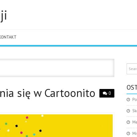
ji
KONTAKT
OST
ia się w Cartoonito
0
Po
Sk
Me
Mi