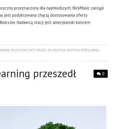
uzyczny przeznaczony dla najmłodszych. NickMusic zastąpi
na jest podyktowana chęcią dostosowania oferty
biorców. Nadawcą stacji jest amerykański koncern
KANAŁ MUZYCZNY
,
MTV MUSIC 24
,
MUZYKA
,
MUZYKA POPULARNA
,
earning przeszedł
0