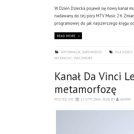
W Dzień Dziecka pojawił się nowy kanał m
nadawany do tej pory MTV Music 24. Zmia
programowej do jak najszerszego kręgu od
READ MORE
INFORMACJE
,
ZAPOWIEDZI
DLA DZIECI
,
NICKMUSIC
,
VIACOMCBS
Kanał Da Vinci L
metamorfozę
POSTED ON
11 STYCZNIA, 2018
BY
ADMIN