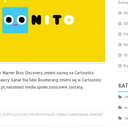
Eurosp
No
60
Fi
No
95
Bo
Warner Bros. Discovery, zmieni nazwę na Cartoonito.
dawcy: kanał YouTube Boomerang zmieni się w Cartoonito
KA
to.pl, natomiast media społecznościowe zostaną
in
w
I
,
FILMY DLA DZIECI
,
PRZEDSZKOLAKI
,
SERIALE ANIMOWANE
,
WARNER
z