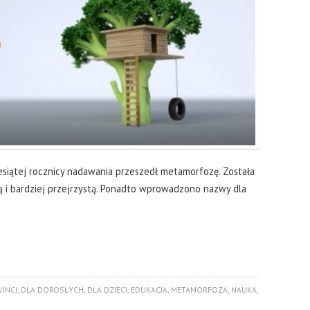
ziesiątej rocznicy nadawania przeszedł metamorfozę. Została
 i bardziej przejrzystą. Ponadto wprowadzono nazwy dla
VINCI
,
DLA DOROSŁYCH
,
DLA DZIECI
,
EDUKACJA
,
METAMORFOZA
,
NAUKA
,