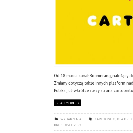
Od 18 marca kanał Boomerang, należący do 
Zmiany dotyczą także innych platform na
Polska, już wkrótce ruszy strona cartooni
READ MORE
WYDARZENIA
CARTOONITO
,
DLA DZIEC
BROS DISCOVERY