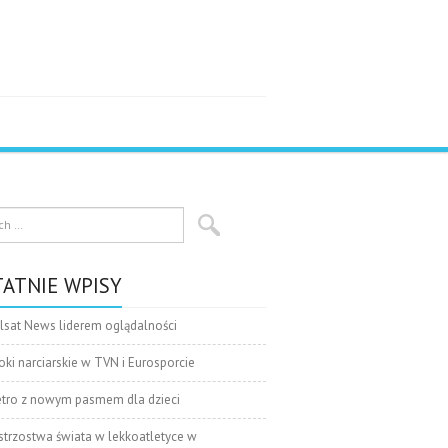
ATNIE WPISY
lsat News liderem oglądalności
oki narciarskie w TVN i Eurosporcie
tro z nowym pasmem dla dzieci
strzostwa świata w lekkoatletyce w