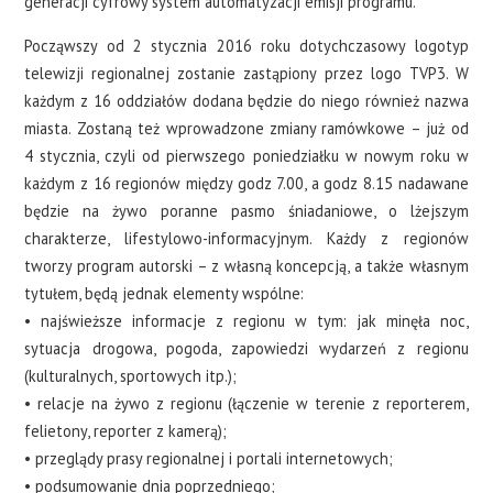
generacji cyfrowy system automatyzacji emisji programu.
Począwszy od 2 stycznia 2016 roku dotychczasowy logotyp
telewizji regionalnej zostanie zastąpiony przez logo TVP3. W
każdym z 16 oddziałów dodana będzie do niego również nazwa
miasta. Zostaną też wprowadzone zmiany ramówkowe – już od
4 stycznia, czyli od pierwszego poniedziałku w nowym roku w
każdym z 16 regionów między godz 7.00, a godz 8.15 nadawane
będzie na żywo poranne pasmo śniadaniowe, o lżejszym
charakterze, lifestylowo-informacyjnym. Każdy z regionów
tworzy program autorski – z własną koncepcją, a także własnym
tytułem, będą jednak elementy wspólne:
• najświeższe informacje z regionu w tym: jak minęła noc,
sytuacja drogowa, pogoda, zapowiedzi wydarzeń z regionu
(kulturalnych, sportowych itp.);
• relacje na żywo z regionu (łączenie w terenie z reporterem,
felietony, reporter z kamerą);
• przeglądy prasy regionalnej i portali internetowych;
• podsumowanie dnia poprzedniego;