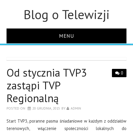
Blog o Telewizji
MENU
STRONA GŁÓWNA
O STRONIE
Od stycznia TVP3
0
zastąpi TVP
KONTAKT
Regionalną
POSTED ON
20 GRUDNIA, 2015
BY
ADMIN
Start TVP3, poranne pasma śniadaniowe w każdym z oddziałów
terenowych, włączenie społeczności lokalnych do