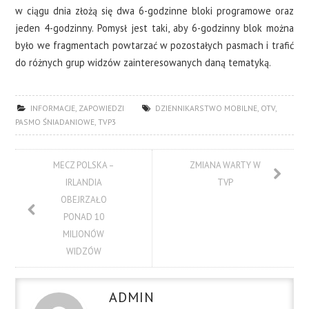
w ciągu dnia złożą się dwa 6-godzinne bloki programowe oraz
jeden 4-godzinny. Pomysł jest taki, aby 6-godzinny blok można
było we fragmentach powtarzać w pozostałych pasmach i trafić
do różnych grup widzów zainteresowanych daną tematyką.
INFORMACJE
,
ZAPOWIEDZI
DZIENNIKARSTWO MOBILNE
,
OTV
,
PASMO ŚNIADANIOWE
,
TVP3
MECZ POLSKA –
ZMIANA WARTY W
IRLANDIA
TVP
OBEJRZAŁO
PONAD 10
MILIONÓW
WIDZÓW
ADMIN