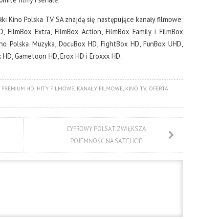
ki Kino Polska TV SA znajdą się następujące kanały filmowe:
, FilmBox Extra, FilmBox Action, FilmBox Family i FilmBox
ino Polska Muzyka, DocuBox HD, FightBox HD, FunBox UHD,
 HD, Gametoon HD, Erox HD i Eroxxx HD.
 PREMIUM HD
,
HITY FILMOWE
,
KANAŁY FILMOWE
,
KINO TV
,
OFERTA
CYFROWY POLSAT ZWIĘKSZA
POJEMNOŚĆ NA SATELICIE