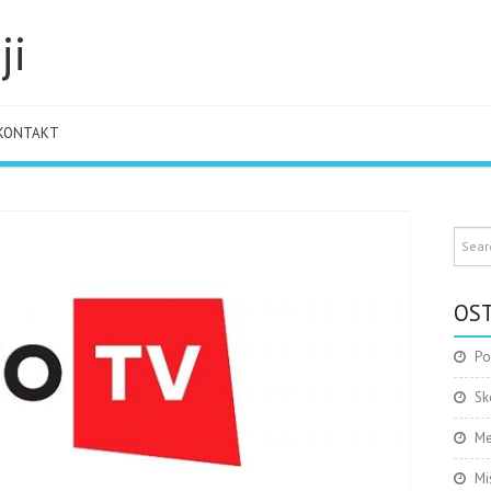
ji
KONTAKT
OST
Po
Sk
Me
Mi