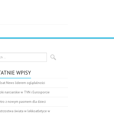
ATNIE WPISY
lsat News liderem oglądalności
oki narciarskie w TVN i Eurosporcie
tro z nowym pasmem dla dzieci
strzostwa świata w lekkoatletyce w