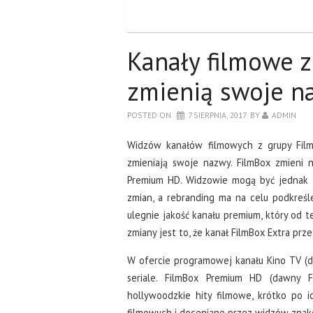
Kanały filmowe z
zmienią swoje n
POSTED ON
7 SIERPNIA, 2017
BY
ADMIN
Widzów kanałów filmowych z grupy Film
zmieniają swoje nazwy. FilmBox zmieni 
Premium HD. Widzowie mogą być jednak 
zmian, a rebranding ma na celu podkreśl
ulegnie jakość kanału premium, który od
zmiany jest to, że kanał FilmBox Extra pr
W ofercie programowej kanału Kino TV (d
seriale. FilmBox Premium HD (dawny 
hollywoodzkie hity filmowe, krótko po i
filmowych i doceniane przez widzów znakom