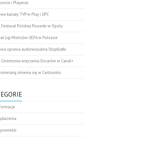
orcie i Playerze
we kanały TVP w Play i UPC
. Festiwal Polskiej Piosenki w Opolu
nał Ligi Mistrzów UEFA w Polsacie
wa oprawa audiowizualna Stopklatki
. Ceremonia wręczenia Oscarów w Canal+
omerang zmienia się w Cartoonito
TEGORIE
formacje
ydarzenia
apowiedzi