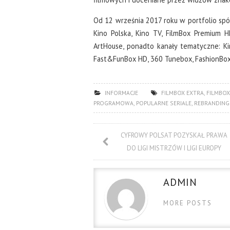
Od 12 września 2017 roku w portfolio spół
Kino Polska, Kino TV, FilmBox Premium HD
ArtHouse, ponadto kanały tematyczne: K
Fast&FunBox HD, 360 Tunebox, FashionBox
INFORMACJE
FILMBOX EXTRA
,
FILMBOX
PROGRAMOWA
,
POPULARNE SERIALE
,
REBRANDING
CYFROWY POLSAT POZYSKAŁ PRAWA
DO LIGI MISTRZÓW I LIGI EUROPY
ADMIN
MORE POSTS