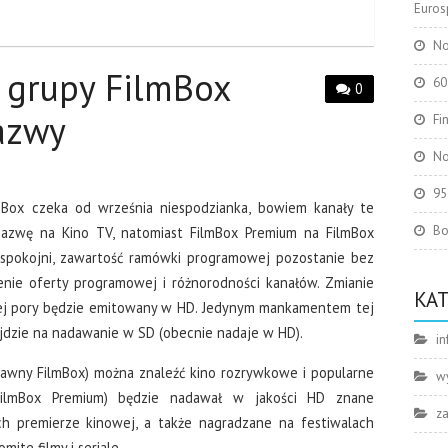
Eurosp
No
 grupy FilmBox
60
0
azwy
Fi
No
95
Box czeka od września niespodzianka, bowiem kanały te
Bo
nazwę na Kino TV, natomiast FilmBox Premium na FilmBox
spokojni, zawartość ramówki programowej pozostanie bez
enie oferty programowej i różnorodności kanałów. Zmianie
KA
 tej pory będzie emitowany w HD. Jedynym mankamentem tej
zejdzie na nadawanie w SD (obecnie nadaje w HD).
in
awny FilmBox) można znaleźć kino rozrywkowe i popularne
w
FilmBox Premium) będzie nadawał w jakości HD znane
z
ch premierze kinowej, a także nagradzane na festiwalach
ite filmy i seriale.