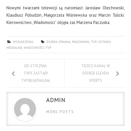
Nowymi twarzami telewizji są natomiast: Jarosław Olechowski,
Klaudiusz Pobudzin, Małgorzata Wiśniewska oraz Marcin Tulicki.
Kierownictwo „Wiadomości” objęła zaś Marzena Paczuska.
WYDARZENIA
DOBRA ZMIANA
,
PANORAMA
,
TVP
,
USTAWA
MEDIALNA
,
WIADOMOŚCI TVP
OD STYCZNIA
TRZECI KANAŁ W
TVP3 ZASTĄPI
OFERCIE ELEVEN
TVP REGIONALNĄ
SPORTS
ADMIN
MORE POSTS