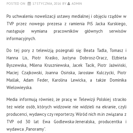
POSTED ON
17 STYCZNIA, 2016
BY
ADMIN
Po uchwaleniu nowelizacji ustawy medialnej i objęciu rządów w
TVP przez nowego prezesa z ramienia PiS Jacka Kurskiego,
następuje wymiana pracowników głównych serwisów
informacyjnych.
Do tej pory z telewizją pożegnali się: Beata Tadla, Tomasz i
Hanna Lis, Piotr Kraśko, Justyna Dobrosz-Oracz, Elżbieta
Byszewska, Milena Kruszniewska, Jacek Tacik, Piotr Jaźwiński,
Maciej Czajkowski, Joanna Osińska, Jarosław Kulczycki, Piotr
Maślak, Adam Feder, Karolina Lewicka, a także Dominika
Wielowieyska.
Media informują również, że pracę w Telewizji Polskiej straciło
też wiele osób, których widzowie nie widzieli na ekranie, czyli
producenci, wydawcy czy reporterzy. Wśród nich m.in związana z
TVP od 30 lat Ewa Godlewska-Jeneralska, producentka i
wydawca „Panoramy”.