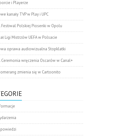
orcie i Playerze
we kanały TVP w Play i UPC
. Festiwal Polskiej Piosenki w Opolu
nał Ligi Mistrzów UEFA w Polsacie
wa oprawa audiowizualna Stopklatki
. Ceremonia wręczenia Oscarów w Canal+
omerang zmienia się w Cartoonito
TEGORIE
formacje
ydarzenia
apowiedzi