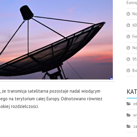
Eurosp
No
60
Fi
No
95
Bo
KA
, że transmisja satelitarna pozostaje nadal wiodącym
nego na terytorium całej Europy. Odnotowano również
in
okiej rozdzielczości.
w
z