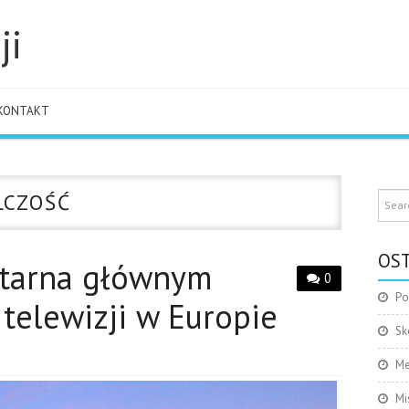
ji
KONTAKT
LCZOŚĆ
OST
litarna głównym
0
Po
telewizji w Europie
Sk
Me
Mi