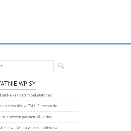
ATNIE WPISY
lsat News liderem oglądalności
oki narciarskie w TVN i Eurosporcie
tro z nowym pasmem dla dzieci
strzostwa świata w lekkoatletyce w