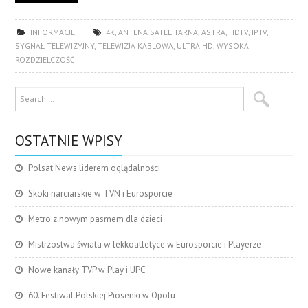
INFORMACJE
4K
,
ANTENA SATELITARNA
,
ASTRA
,
HDTV
,
IPTV
,
SYGNAŁ TELEWIZYJNY
,
TELEWIZJA KABLOWA
,
ULTRA HD
,
WYSOKA
ROZDZIELCZOŚĆ
OSTATNIE WPISY
Polsat News liderem oglądalności
Skoki narciarskie w TVN i Eurosporcie
Metro z nowym pasmem dla dzieci
Mistrzostwa świata w lekkoatletyce w Eurosporcie i Playerze
Nowe kanały TVP w Play i UPC
60. Festiwal Polskiej Piosenki w Opolu