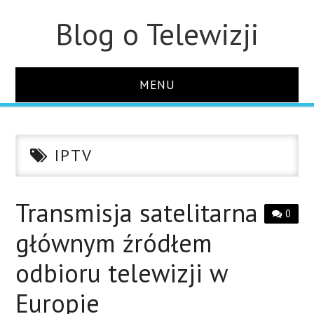
Blog o Telewizji
MENU
STRONA GŁÓWNA
IPTV
O STRONIE
KONTAKT
Transmisja satelitarna
0
głównym źródłem
odbioru telewizji w
Europie