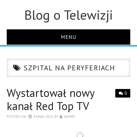
Blog o Telewizji
MENU
STRONA GŁÓWNA
SZPITAL NA PERYFERIACH
O STRONIE
KONTAKT
Wystartował nowy
0
kanał Red Top TV
POSTED ON
4 MAJA, 2021
BY
ADMIN