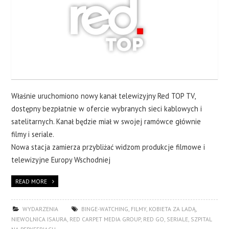
Właśnie uruchomiono nowy kanał telewizyjny Red TOP TV,
dostępny bezpłatnie w ofercie wybranych sieci kablowych i
satelitarnych. Kanał będzie miał w swojej ramówce głównie
filmy i seriale.
Nowa stacja zamierza przybliżać widzom produkcje filmowe i
telewizyjne Europy Wschodniej
READ MORE
WYDARZENIA
BINGE-WATCHING
,
FILMY
,
KOBIETA ZA LADĄ
,
NIEWOLNICA ISAURA
,
RED CARPET MEDIA GROUP
,
RED GO
,
SERIALE
,
SZPITAL