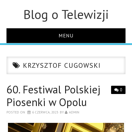
Blog o Telewizji
MENU
STRONA GŁÓWNA
KRZYSZTOF CUGOWSKI
O STRONIE
KONTAKT
60. Festiwal Polskiej
0
Piosenki w Opolu
POSTED ON
6 CZERWCA, 2023
BY
ADMIN