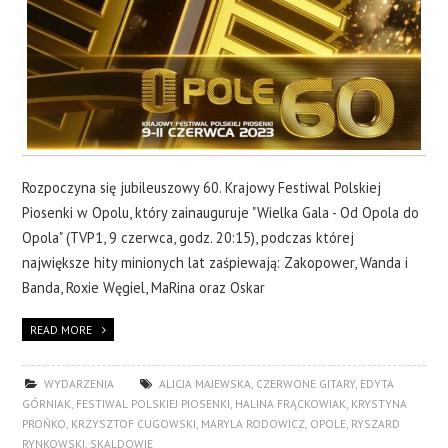
Rozpoczyna się jubileuszowy 60. Krajowy Festiwal Polskiej
Piosenki w Opolu, który zainauguruje "Wielka Gala - Od Opola do
Opola" (TVP1, 9 czerwca, godz. 20:15), podczas której
największe hity minionych lat zaśpiewają: Zakopower, Wanda i
Banda, Roxie Węgiel, MaRina oraz Oskar
READ MORE
WYDARZENIA
ALICJA MAJEWSKA
,
CZERWONE GITARY
,
EDYTA
GÓRNIAK
,
FESTIWAL POLSKIEJ PIOSENKI
,
HALINA FRĄCKOWIAK
,
KRYSTYNA
PROŃKO
,
KRZYSZTOF CUGOWSKI
,
MARYLA RODOWICZ
,
OPOLE
,
RYSZARD
RYNKOWSKI
,
SKALDOWIE