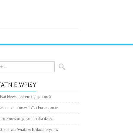
ATNIE WPISY
lsat News liderem oglądalności
oki narciarskie w TVN i Eurosporcie
tro z nowym pasmem dla dzieci
strzostwa świata w lekkoatletyce w