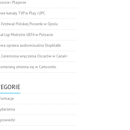
orcie i Playerze
we kanały TVP w Play i UPC
. Festiwal Polskiej Piosenki w Opolu
nał Ligi Mistrzów UEFA w Polsacie
wa oprawa audiowizualna Stopklatki
. Ceremonia wręczenia Oscarów w Canal+
omerang zmienia się w Cartoonito
TEGORIE
formacje
ydarzenia
apowiedzi