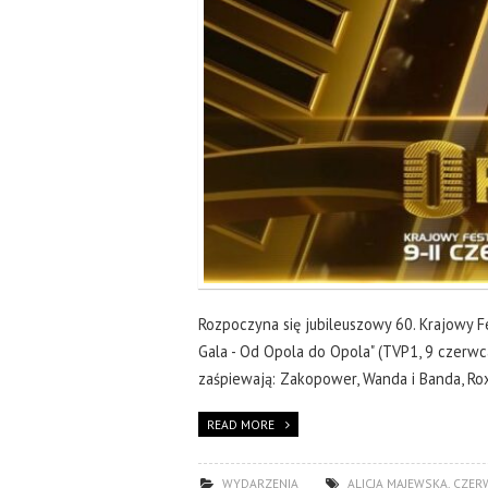
Rozpoczyna się jubileuszowy 60. Krajowy Fe
Gala - Od Opola do Opola" (TVP1, 9 czerwca
zaśpiewają: Zakopower, Wanda i Banda, Rox
READ MORE
WYDARZENIA
ALICJA MAJEWSKA
,
CZER