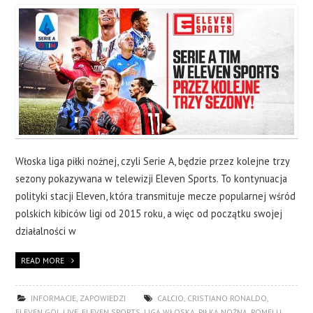
Włoska liga piłki nożnej, czyli Serie A, będzie przez kolejne trzy
sezony pokazywana w telewizji Eleven Sports. To kontynuacja
polityki stacji Eleven, która transmituje mecze popularnej wśród
polskich kibiców ligi od 2015 roku, a więc od początku swojej
działalności w
READ MORE
INFORMACJE
,
ZAPOWIEDZI
CALCIO
,
CRISTIANO RONALDO
,
ELEVEN GOL LIVE
,
ELEVEN SPORTS
,
LIGA WŁOSKA
,
PIŁKA NOŻNA
,
ROMELU