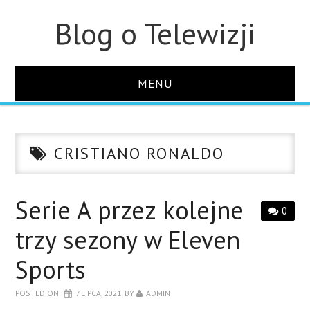
Blog o Telewizji
MENU
STRONA GŁÓWNA
CRISTIANO RONALDO
O STRONIE
KONTAKT
Serie A przez kolejne
0
trzy sezony w Eleven
Sports
POSTED ON
7 LIPCA, 2021
BY
ADMIN