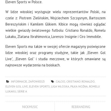
Eleven Sports w Polsce.
W lidze włoskiej występuje wielu reprezentantów Polski, na
czele z: Piotrem Zielińskim, Wojciechem Szczęsnym, Bartoszem
Bereszyńskim i Kamilem Glikiem. Kibice mogą również oglądać
wielkie gwiazdy światowego futbolu: Cristiano Ronaldo, Romelu
Lukaku, Zlatana Ibrahimovica, Lorenzo Insignie i Ciro Immobile.
Eleven Sports ma także w swojej ofercie magazyny poświęcone
lidze włoskiej oraz programy studyjne, takie jak „Eleven Gol
Live”, „Eleven Gol” i studia meczowe, w których omawiane są
najnowsze wydarzenia na boiskach.
INFORMACJE
,
ZAPOWIEDZI
CALCIO
,
CRISTIANO RONALDO
,
ELEVEN GOL LIVE
,
ELEVEN SPORTS
,
LIGA WŁOSKA
,
PIŁKA NOŻNA
,
ROMELU
LUKAKU
,
SERIE A
NICKMUSIC
REBRANDING